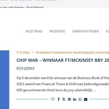
 van niet kiezen – fraai betoog
et is hier een beestenbende – lezenswaardig
 historische veranderingen
 gaat over mij – pittig
ens voor 2025
mentboeken van Q4-2024
arm bad voor introverten
s van jou, jij wilt iets van mij – leuk!
s of Growth – teleurstellend
MUST READ
RECENSIES
SAMENVATTINGEN
E
IT & Data
Strategisch management, maatschappij & economi
CHIP WAR – WINNAAR FT/MCKINSEY BBY 2
07/12/2022
Op 5 december werd de winnaar van de Business Book of the
2022 award van Financial Times & McKinsey bekendgemaakt!
600 genomineerde titels koos de jury uiteindelijk …