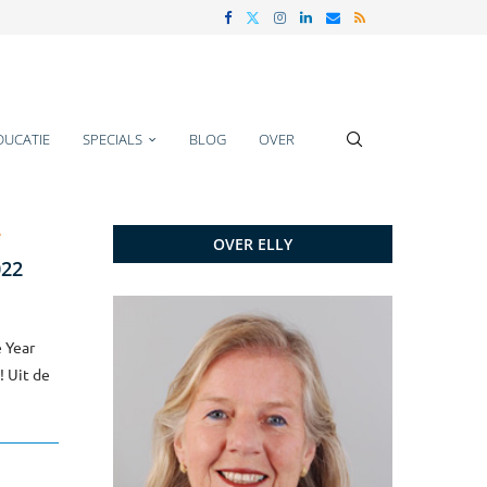
DUCATIE
SPECIALS
BLOG
OVER
e
OVER ELLY
022
 Year
 Uit de