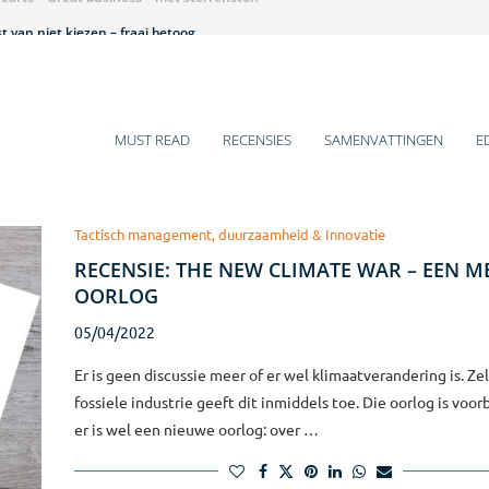
 van niet kiezen – fraai betoog
et is hier een beestenbende – lezenswaardig
 historische veranderingen
 gaat over mij – pittig
ens voor 2025
mentboeken van Q4-2024
arm bad voor introverten
s van jou, jij wilt iets van mij – leuk!
s of Growth – teleurstellend
MUST READ
RECENSIES
SAMENVATTINGEN
E
Tactisch management, duurzaamheid & Innovatie
RECENSIE: THE NEW CLIMATE WAR – EEN M
OORLOG
05/04/2022
Er is geen discussie meer of er wel klimaatverandering is. Zel
fossiele industrie geeft dit inmiddels toe. Die oorlog is voorb
er is wel een nieuwe oorlog: over …