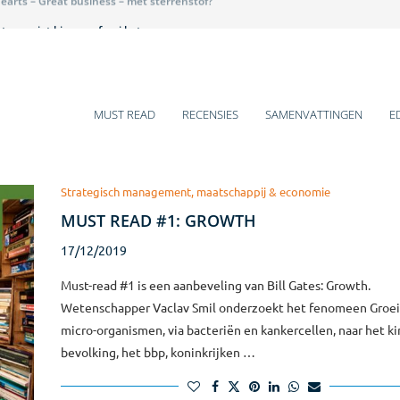
 van niet kiezen – fraai betoog
et is hier een beestenbende – lezenswaardig
 historische veranderingen
 gaat over mij – pittig
ens voor 2025
mentboeken van Q4-2024
arm bad voor introverten
s van jou, jij wilt iets van mij – leuk!
s of Growth – teleurstellend
MUST READ
RECENSIES
SAMENVATTINGEN
E
Strategisch management, maatschappij & economie
MUST READ #1: GROWTH
17/12/2019
Must-read #1 is een aanbeveling van Bill Gates: Growth.
Wetenschapper Vaclav Smil onderzoekt het fenomeen Groei
micro-organismen, via bacteriën en kankercellen, naar het ki
bevolking, het bbp, koninkrijken …