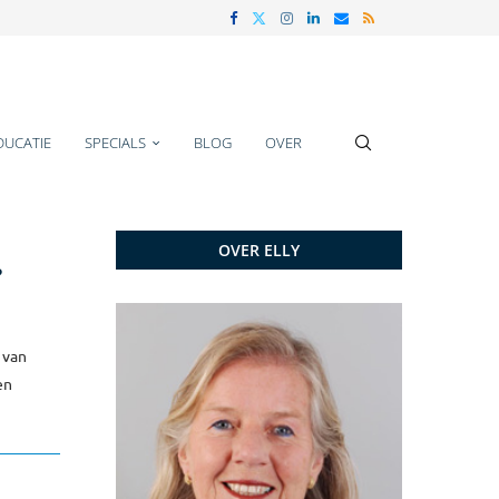
DUCATIE
SPECIALS
BLOG
OVER
OVER ELLY
?
 van
en