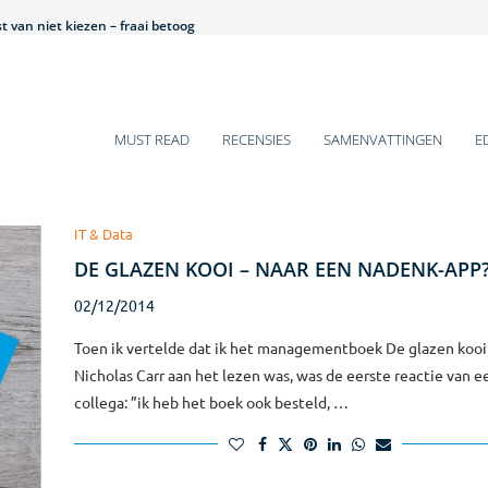
 van niet kiezen – fraai betoog
et is hier een beestenbende – lezenswaardig
 historische veranderingen
 gaat over mij – pittig
ens voor 2025
mentboeken van Q4-2024
arm bad voor introverten
s van jou, jij wilt iets van mij – leuk!
s of Growth – teleurstellend
MUST READ
RECENSIES
SAMENVATTINGEN
E
IT & Data
DE GLAZEN KOOI – NAAR EEN NADENK-APP
02/12/2014
Toen ik vertelde dat ik het managementboek De glazen kooi
Nicholas Carr aan het lezen was, was de eerste reactie van e
collega: ”ik heb het boek ook besteld, …