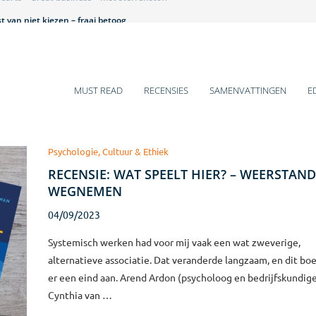
 van niet kiezen – fraai betoog
et is hier een beestenbende – lezenswaardig
 historische veranderingen
 gaat over mij – pittig
ens voor 2025
mentboeken van Q4-2024
arm bad voor introverten
s van jou, jij wilt iets van mij – leuk!
s of Growth – teleurstellend
MUST READ
RECENSIES
SAMENVATTINGEN
E
Psychologie, Cultuur & Ethiek
RECENSIE: WAT SPEELT HIER? – WEERSTAND
WEGNEMEN
04/09/2023
Systemisch werken had voor mij vaak een wat zweverige,
alternatieve associatie. Dat veranderde langzaam, en dit bo
er een eind aan. Arend Ardon (psycholoog en bedrijfskundig
Cynthia van …