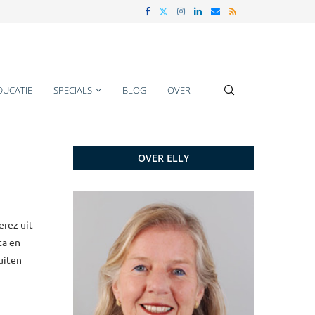
DUCATIE
SPECIALS
BLOG
OVER
OVER ELLY
N
erez uit
ta en
uiten