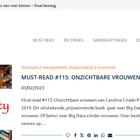
 van niet kiezen – fraai betoog
et is hier een beestenbende – lezenswaardig
 historische veranderingen
 gaat over mij – pittig
ens voor 2025
mentboeken van Q4-2024
arm bad voor introverten
s van jou, jij wilt iets van mij – leuk!
s of Growth – teleurstellend
MUST READ
RECENSIES
SAMENVATTINGEN
E
Strategisch management, maatschappij & economie
MUST-READ #115: ONZICHTBARE VROUWE
03/02/2023
Must-read #115: Onzichtbare vrouwen van Carolina Criado P
2019. Dit uitstekende, prijswinnende boek gaat over Big Da
vrouwen. Of beter: over Big Data zónder vrouwen. Over besl
nemen op …