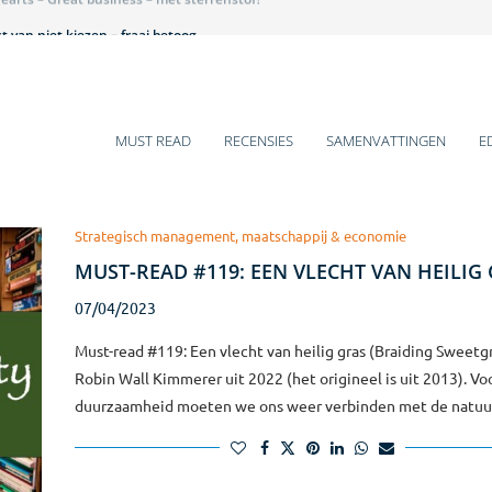
 van niet kiezen – fraai betoog
et is hier een beestenbende – lezenswaardig
 historische veranderingen
 gaat over mij – pittig
ens voor 2025
mentboeken van Q4-2024
arm bad voor introverten
s van jou, jij wilt iets van mij – leuk!
s of Growth – teleurstellend
MUST READ
RECENSIES
SAMENVATTINGEN
E
Strategisch management, maatschappij & economie
MUST-READ #119: EEN VLECHT VAN HEILIG
07/04/2023
Must-read #119: Een vlecht van heilig gras (Braiding Sweetg
Robin Wall Kimmerer uit 2022 (het origineel is uit 2013). Vo
duurzaamheid moeten we ons weer verbinden met de natuu