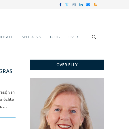
DUCATIE
SPECIALS
BLOG
OVER
OVER ELLY
 GRAS
rass) van
or èchte
r. …