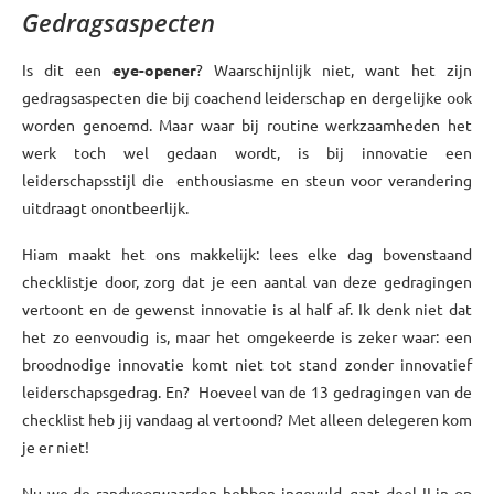
Gedragsaspecten
Is dit een
eye-opener
? Waarschijnlijk niet, want het zijn
gedragsaspecten die bij coachend leiderschap en dergelijke ook
worden genoemd. Maar waar bij routine werkzaamheden het
werk toch wel gedaan wordt, is bij innovatie een
leiderschapsstijl die enthousiasme en steun voor verandering
uitdraagt onontbeerlijk.
Hiam maakt het ons makkelijk: lees elke dag bovenstaand
checklistje door, zorg dat je een aantal van deze gedragingen
vertoont en de gewenst innovatie is al half af. Ik denk niet dat
het zo eenvoudig is, maar het omgekeerde is zeker waar: een
broodnodige innovatie komt niet tot stand zonder innovatief
leiderschapsgedrag. En? Hoeveel van de 13 gedragingen van de
checklist heb jij vandaag al vertoond? Met alleen delegeren kom
je er niet!
Nu we de randvoorwaarden hebben ingevuld, gaat deel II in op