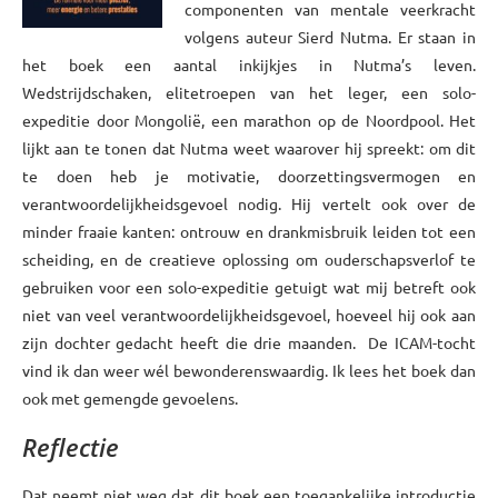
componenten van mentale veerkracht
volgens auteur Sierd Nutma. Er staan in
het boek een aantal inkijkjes in Nutma’s leven.
Wedstrijdschaken, elitetroepen van het leger, een solo-
expeditie door Mongolië, een marathon op de Noordpool. Het
lijkt aan te tonen dat Nutma weet waarover hij spreekt: om dit
te doen heb je motivatie, doorzettingsvermogen en
verantwoordelijkheidsgevoel nodig. Hij vertelt ook over de
minder fraaie kanten: ontrouw en drankmisbruik leiden tot een
scheiding, en de creatieve oplossing om ouderschapsverlof te
gebruiken voor een solo-expeditie getuigt wat mij betreft ook
niet van veel verantwoordelijkheidsgevoel, hoeveel hij ook aan
zijn dochter gedacht heeft die drie maanden. De ICAM-tocht
vind ik dan weer wél bewonderenswaardig. Ik lees het boek dan
ook met gemengde gevoelens.
Reflectie
Dat neemt niet weg dat dit boek een toegankelijke introductie