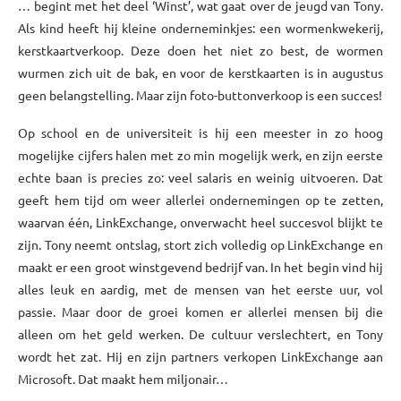
… begint met het deel ‘Winst’, wat gaat over de jeugd van Tony.
Als kind heeft hij kleine onderneminkjes: een wormenkwekerij,
kerstkaartverkoop. Deze doen het niet zo best, de wormen
wurmen zich uit de bak, en voor de kerstkaarten is in augustus
geen belangstelling. Maar zijn foto-buttonverkoop is een succes!
Op school en de universiteit is hij een meester in zo hoog
mogelijke cijfers halen met zo min mogelijk werk, en zijn eerste
echte baan is precies zo: veel salaris en weinig uitvoeren. Dat
geeft hem tijd om weer allerlei ondernemingen op te zetten,
waarvan één, LinkExchange, onverwacht heel succesvol blijkt te
zijn. Tony neemt ontslag, stort zich volledig op LinkExchange en
maakt er een groot winstgevend bedrijf van. In het begin vind hij
alles leuk en aardig, met de mensen van het eerste uur, vol
passie. Maar door de groei komen er allerlei mensen bij die
alleen om het geld werken. De cultuur verslechtert, en Tony
wordt het zat. Hij en zijn partners verkopen LinkExchange aan
Microsoft. Dat maakt hem miljonair…