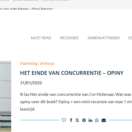
 van niet kiezen – fraai betoog
et is hier een beestenbende – lezenswaardig
 historische veranderingen
 gaat over mij – pittig
ens voor 2025
mentboeken van Q4-2024
arm bad voor introverten
s van jou, jij wilt iets van mij – leuk!
s of Growth – teleurstellend
MUST READ
RECENSIES
SAMENVATTINGEN
E
Marketing, Verkoop
HET EINDE VAN CONCURRENTIE – OPINY
31/01/2020
Ik las Het einde van concurrentie van Cor Molenaar. Wat was
opiny over dit boek? Opiny = een mini-recensie van max 1 m
leestijd.