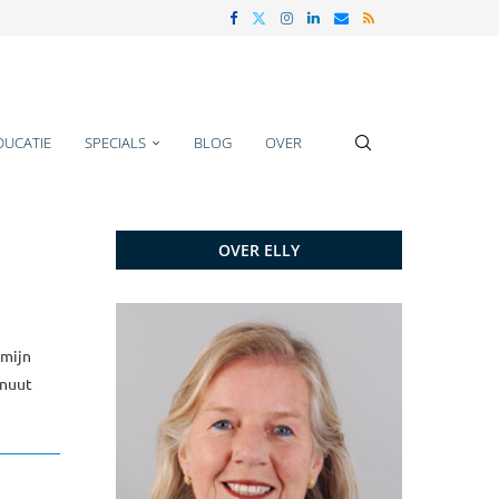
DUCATIE
SPECIALS
BLOG
OVER
OVER ELLY
 mijn
inuut