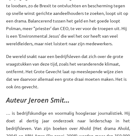
te loodsen, zo de Brexit te ontvluchten en bescherming tegen
op snelle winst gerichte aandeelhouders te zoeken, loopt uit op
een drama. Balancerend tussen het geld en het goede loopt
Polman, meer “priester’ dan CEO, te ver voor de troepen uit. Hij
is een ‘Environmental Jesus’ die wel het oor heeft van veel
wereldleiders, maar niet luistert naar zijn medewerkers.
De wereld snakt naar een bedrijfsleven dat zich over de grote
vraagstukken van deze tijd, zoals het veranderende klimaat,
ontfermt. Het Grote Gevecht laat op meeslepende wijze zien
dat we daarvoor allemaal een grote draai moeten maken. Het is
ook óns gevecht.
Auteur Jeroen Smit
…
… is bedrijfskundige en voormalig hoogleraar journalistiek. Hij
doet al dertig jaar onderzoek naar leiderschap in het
bedrijfsleven. Van zijn boeken over Ahold (Het drama Ahold,
2004) en ABN Amro (De prooi, 2008) werden meer dan 350.000