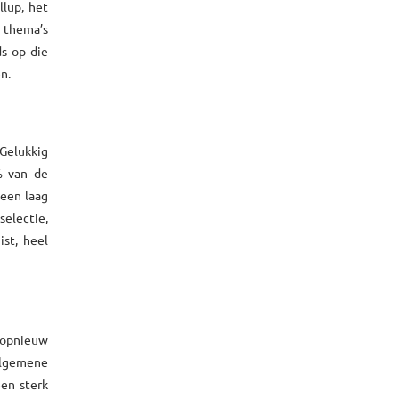
llup, het
5 thema’s
ds op die
n.
Gelukkig
% van de
 een laag
electie,
ist, heel
) opnieuw
 algemene
en sterk