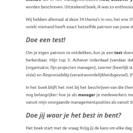
worden beschreven. Uitstekend boek, ik was zo enthousia
Wij hebben allemaal al deze 34 thema’s in ons, het ene t
uniek: niemand heeft exact hetzelfde patroon van jouw s
Doe een test!
Om je eigen patroon te ontdekken, kun je een
test
doen
herkenbaar. Mijn top 5:
Achiever
inderdaad (vandaar dat
(organisator, fijn projecten managen),
Learner
(heerlijk 
visie) en
Responsability
(verantwoordelijkheidsgevoel). (NB
In het boek blijft het niet bij het beschrijven van die the
nog belangrijker: hoe je als
manager
je medewerkers met
vanuit mijn voorgaande managementposities als vanuit 
Doe jij waar je het best in bent?
Het boek start met de vraag: Krijg jij de kans om elke da