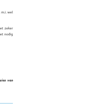
 m.i. wel
het zeker
iet nodig
sies van