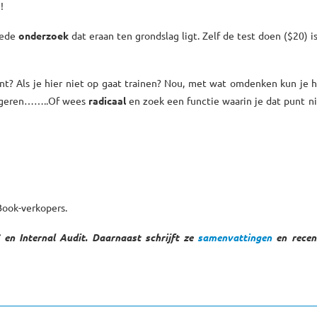
!
rede
onderzoek
dat eraan ten grondslag ligt. Zelf de test doen ($20) is
nt? Als je hier niet op gaat trainen? Nou, met wat omdenken kun je 
legeren……..Of wees
radicaal
en zoek een functie waarin je dat punt n
eBook-verkopers.
 en Internal Audit. Daarnaast schrijft ze
samenvattingen
en recen