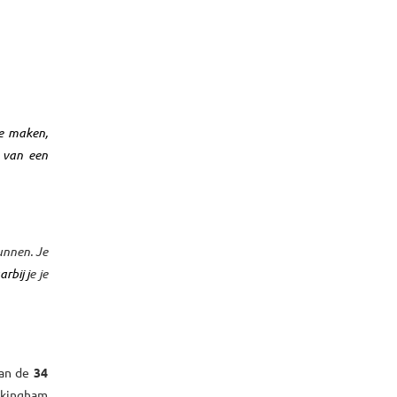
te maken,
t van een
unnen. Je
rbij j
e je
van de
34
kingham