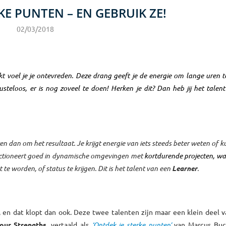
KE PUNTEN – EN GEBRUIK ZE!
02/03/2018
reikt voel je je ontevreden. Deze drang geeft je de energie om lange uren 
steloos, er is nog zoveel te doen! Herken je dit? Dan heb jij het talen
en dan om het resultaat. Je krijgt energie van iets steeds beter weten of k
functioneert goed in dynamische omgevingen met
kortdurende projecten, waa
e worden, of status te krijgen. Dit is het talent van een
Learner
.
n, en dat klopt dan ook. Deze twee talenten zijn maar een klein deel 
our Strengths
, vertaald als
‘Ontdek je sterke punten’
van Marcus Buc