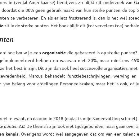
s in (veelal Amerikaanse) bedrijven, zo blijkt uit onderzoek van Ga
mt doordat die 80% geen gebruik maakt van hun sterke punten, de top 
en te verbeteren. En als er iets frustrerend is, dan is het wel stee
ie
zit in de sterke punten. Het boek blijft dit (tot vervelens toe) herhale
unten
jven: hoe bouw je een
organisatie
die gebaseerd is op sterke punten? 
al geïmplementeerd hebben en waarvan niet 20%, maar minstens 45
het best in zijn. Dit zijn dan ook heel succesvolle organisaties, met
tevredenheid. Marcus behandelt functiebeschrijvingen, werving en s
n van belang voor afdelingen Personeelszaken, maar het is ook, of ju
 heel relevant, en daarom in 2018 (nadat ik mijn Samenvatting schreef
ke punten 2.0.
De thema’s zijn ook niet tijdsgebonden, maar gaan over
en kennis
. Overigens wordt wel aangegeven dat om van een talent e