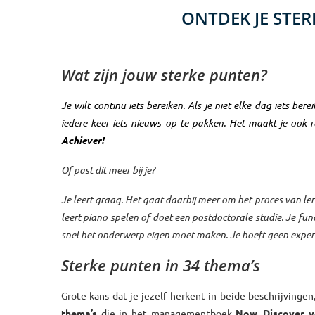
ONTDEK JE STER
Wat zijn jouw sterke punten?
Je wilt continu iets bereiken. Als je niet elke dag iets be
iedere keer iets nieuws op te pakken. Het maakt je ook ru
Achiever!
Of past dit meer bij je?
Je leert graag. Het gaat daarbij meer om het proces van ler
leert piano spelen of doet een postdoctorale studie. Je 
snel het onderwerp eigen moet maken. Je hoeft geen expert t
Sterke punten in 34 thema’s
Grote kans dat je jezelf herkent in beide beschrijvinge
thema’s
die in het managementboek
Now,
Discover y