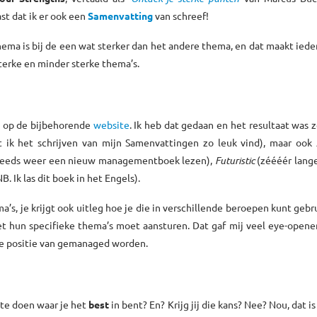
st dat ik er ook een
Samenvatting
van schreef!
hema is bij de een wat sterker dan het andere thema, en dat maakt iede
terke en minder sterke thema’s.
 op de bijbehorende
website
. Ik heb dat gedaan en het resultaat was z
 ik het schrijven van mijn Samenvattingen zo leuk vind), maar ook
steeds weer een nieuw managementboek lezen),
Futuristic
(zéééér lange
. Ik las dit boek in het Engels).
ma’s, je krijgt ook uitleg hoe je die in verschillende beroepen kunt gebr
 hun specifieke thema’s moet aansturen. Dat gaf mij veel eye-opener
de positie van gemanaged worden.
g te doen waar je het
best
in bent? En? Krijg jij die kans? Nee? Nou, dat is