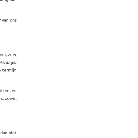
r van ons
eer, zeer
Arranger
 termijn
uiken, en
s, zowel
 dan niet