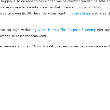
 leggen is. In de appendices vinden we de overzichten van de schalen
erse surveys en de interviews, en het interview protocol. Dit is inmi
el vertrouwen in. Uit dezelfde koker komt
Innovatie jij.nu
, wat ik eerd
waar tot mijn verbazing
Aaron Hurst’s The Purpose Economy
niet ops
over de 10 cases vandaan komt.
en verankeren (die 66% dus!) is dit boek een prima basis om mee aan d