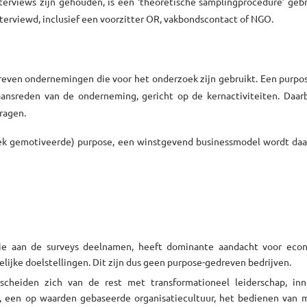
terviews zijn gehouden, is een ‘theoretische samplingprocedure’ geb
eïnterviewd, inclusief een voorzitter OR, vakbondscontact of NGO.
dreven ondernemingen die voor het onderzoek zijn gebruikt. Een purpos
nsreden van de onderneming, gericht op de kernactiviteiten. Daarbi
dragen.
ek gemotiveerde) purpose, een winstgevend businessmodel wordt daa
die aan de surveys deelnamen, heeft dominante aandacht voor eco
lijke doelstellingen. Dit zijn dus geen purpose-gedreven bedrijven.
scheiden zich van de rest met transformationeel leiderschap, inn
), een op waarden gebaseerde organisatiecultuur, het bedienen van 