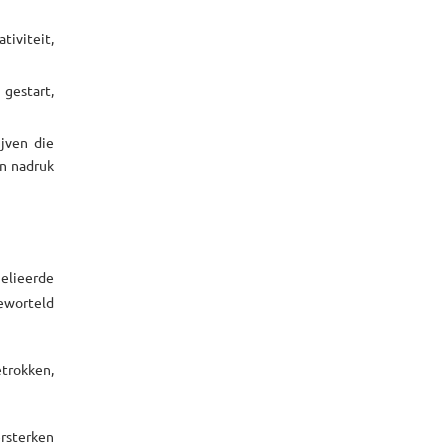
tiviteit,
 gestart,
jven die
n nadruk
elieerde
eworteld
trokken,
ersterken