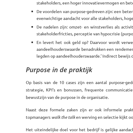
stakeholders, een hoger innovatievermogen en beter
De voordelen van purpose-gedreven zijn: een betere 
evenwichtige aandacht voor alle stakeholders, hog
De nadelen zijn: omzet- en winstverlies als activi
stakeholderfricties, perceptie van hypocrisie (purp
En levert het ook geld op? Daarvoor wordt verwe
aandeelhouderswaarde benadrukken een rendement 
legden op aandeelhouderswaarde.’ Indirect bewijs d
Purpose in de praktijk
Op basis van de 10 cases zijn een aantal purpose-gedr
strategie, KPI’s en bonussen, frequente communicati
bewustzijn van de purpose in de organisatie.
Naast deze formele zaken zijn er ook informele prak
topmanagers
walk the talk
en werving en selectie kijkt oo
Het uiteindelijke doel voor het bedrijf is gelijke aand