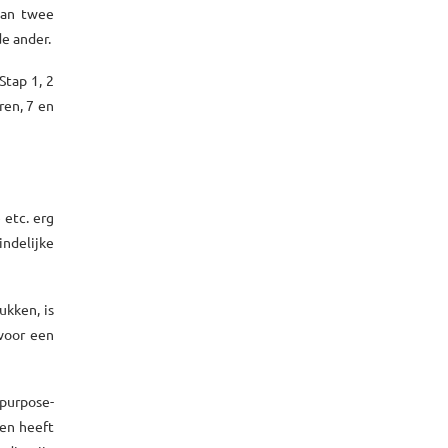
van twee
de ander.
Stap 1, 2
ren, 7 en
 etc. erg
ndelijke
ukken, is
 voor een
‘purpose-
pen heeft