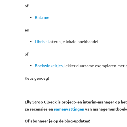
of
Bol.com
en
Libris.nl
, steun je lokale boekhandel
of
Boekwinkeltjes
, lekker duurzame exemplaren-met-
Keus genoeg!
Elly Stroo Cloeck is project- en interim-manager op he
ze recensies en
samenvattingen
van managementboeken.
Of abonneer je op de blog-updates!