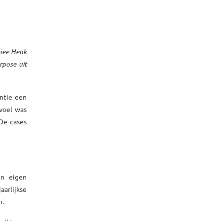
rmee Henk
rpose uit
ntie een
voel was
De cases
en eigen
arlijkse
n.