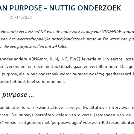
VAN PURPOSE – NUTTIG ONDERZOEK
28/11/2022
n relevantie versterken? Dit was de onderzoeksvraag van VNO-NCW waa
 van het wetenschappelijke praktijkonderzoek staan in De winst van pu
en die een purpose willen ontwikkelen.
 (onder andere ABNAmro, KLM, ING, PWC) leverde mij in eerste insta
e ‘verzinnen’ en deze multinationals gaan ze vertellen hoe? Dat ge
n purpose, als in het onderzoek wordt
purpose-washing
geadresseerd. 
daarom het best heel serieus nemen.
 purpose …
mbinatie is van kwantitatieve surveys, kwalitatieve interviews 
hten. De surveys betroffen delen van diverse jaargangen van de ja
1 versie is uitgebreid met ‘purpose-vragen’ voor zo’n 400 respondente