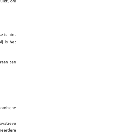
ruikt, om
e is niet
j is het
raan ten
nomische
ovatieve
meerdere