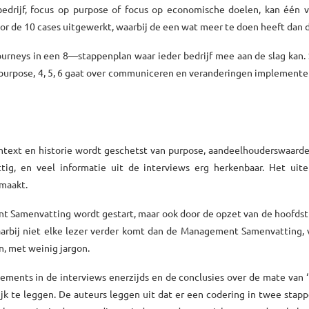
 bedrijf, focus op purpose of focus op economische doelen, kan één 
oor de 10 cases uitgewerkt, waarbij de een wat meer te doen heeft dan 
urneys in een 8—stappenplan waar ieder bedrijf mee aan de slag kan. 
n purpose, 4, 5, 6 gaat over communiceren en veranderingen implemente
ntext en historie wordt geschetst van purpose, aandeelhouderswaarde
ig, en veel informatie uit de interviews erg herkenbaar. Het uitei
emaakt.
t Samenvatting wordt gestart, maar ook door de opzet van de hoofdst
waarbij niet elke lezer verder komt dan de Management Samenvatting,
n, met weinig jargon.
tements in de interviews enerzijds en de conclusies over de mate van 
lijk te leggen. De auteurs leggen uit dat er een codering in twee stap