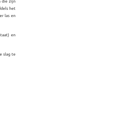
 die zijn
ddels het
er las en
taat) en
e slag te