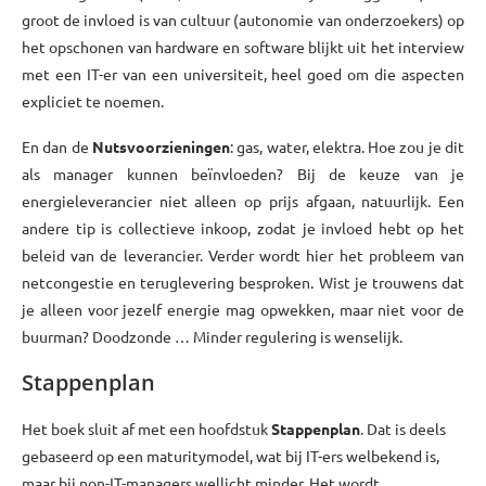
groot de invloed is van cultuur (autonomie van onderzoekers) op
het opschonen van hardware en software blijkt uit het interview
met een IT-er van een universiteit, heel goed om die aspecten
expliciet te noemen.
En dan de
Nutsvoorzieningen
: gas, water, elektra. Hoe zou je dit
als manager kunnen beïnvloeden? Bij de keuze van je
energieleverancier niet alleen op prijs afgaan, natuurlijk. Een
andere tip is collectieve inkoop, zodat je invloed hebt op het
beleid van de leverancier. Verder wordt hier het probleem van
netcongestie en teruglevering besproken. Wist je trouwens dat
je alleen voor jezelf energie mag opwekken, maar niet voor de
buurman? Doodzonde … Minder regulering is wenselijk.
Stappenplan
Het boek sluit af met een hoofdstuk
Stappenplan
. Dat is deels
gebaseerd op een maturitymodel, wat bij IT-ers welbekend is,
maar bij non-IT-managers wellicht minder. Het wordt