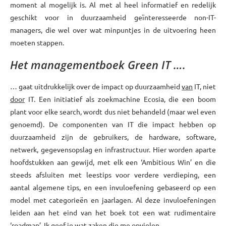
moment al mogelijk is. Al met al heel informatief en redelijk
geschikt voor in duurzaamheid geïnteresseerde non-IT-
managers, die wel over wat minpuntjes in de uitvoering heen
moeten stappen.
Het managementboek Green IT ….
… gaat uitdrukkelijk over de impact op duurzaamheid
van
IT, niet
door
IT. Een initiatief als zoekmachine Ecosia, die een boom
plant voor elke search, wordt dus niet behandeld (maar wel even
genoemd). De componenten van IT die impact hebben op
duurzaamheid zijn de gebruikers, de hardware, software,
netwerk, gegevensopslag en infrastructuur. Hier worden aparte
hoofdstukken aan gewijd, met elk een ‘Ambitious Win’ en die
steeds afsluiten met leestips voor verdere verdieping, een
aantal algemene tips, en een invuloefening gebaseerd op een
model met categorieën en jaarlagen. Al deze invuloefeningen
leiden aan het eind van het boek tot een wat rudimentaire
‘roadmap’. Ik geef je wat zaken die me opvielen.