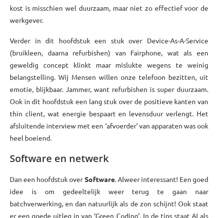
kost is misschien wel duurzaam, maar niet zo effectief voor de
werkgever.
Verder in dit hoofdstuk een stuk over Device-As-A-Service
(bruikleen, daarna refurbishen) van Fairphone, wat als een
geweldig concept klinkt maar mislukte wegens te weinig
belangstelling. Wij Mensen willen onze telefoon bezitten, uit
emotie, blijkbaar. Jammer, want refurbishen is super duurzaam.
Ook in dit hoofdstuk een lang stuk over de positieve kanten van
thin client, wat energie bespaart en levensduur verlengt. Het
afsluitende interview met een ‘afvoerder’ van apparaten was ook
heel boeiend.
Software en netwerk
Dan een hoofdstuk over
Software
. Alweer interessant! Een goed
idee is om gedeeltelijk weer terug te gaan naar
batchverwerking, en dan natuurlijk als de zon schijnt! Ook staat
er een goede uitleg in van ‘Green Coding’. In de tips staat AI als