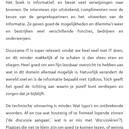
Het boek is informatief, en bevat veel verwijzingen naar
bronnen. De interviews zijn uitstekend, complimenten voor de
keuze van de gesprekspartners en het uitwerken van de
informatie. Ze geven goed de mogelijkheden en dilemma’s weer
en bestrijken veel verschillende functies, bedrijven en
onderwerpen.
Duurzame IT is super relevant omdat we heel veel met IT doen,
en dit minder makkelijk af te schalen is dan vlees eten en
vliegen. Heel goed om een fijn leesbaar overzicht te hebben van
wat in dit domein allemaal mogelijk is. Natuurlijk verandert de
wereld snel en is de informatie bepaald niet tijdloos. Toch geeft
het goed de richting aan waarin je jezelf kunt verdiepen en
zorgen dat je bijblijft.
De technische uitvoering is minder. Wat typo’s en ontbrekende
woorden. Af en toe wat houterig of te formeel lopende zinnen
(‘de discussie aangaan’, wat is er mis met ‘discussiëren’?).
Plaatjes die net te klein zijn om goed te kunnen lezen, of weinig