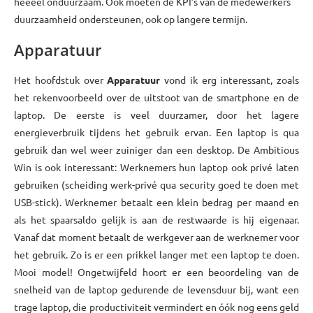
héééél onduurzaam. Ook moeten de KPI’s van de medewerkers
duurzaamheid ondersteunen, ook op langere termijn.
Apparatuur
Het hoofdstuk over
Apparatuur
vond ik erg interessant, zoals
het rekenvoorbeeld over de uitstoot van de smartphone en de
laptop. De eerste is veel duurzamer, door het lagere
energieverbruik tijdens het gebruik ervan. Een laptop is qua
gebruik dan wel weer zuiniger dan een desktop. De Ambitious
Win is ook interessant: Werknemers hun laptop ook privé laten
gebruiken (scheiding werk-privé qua security goed te doen met
USB-stick). Werknemer betaalt een klein bedrag per maand en
als het spaarsaldo gelijk is aan de restwaarde is hij eigenaar.
Vanaf dat moment betaalt de werkgever aan de werknemer voor
het gebruik. Zo is er een prikkel langer met een laptop te doen.
Mooi model! Ongetwijfeld hoort er een beoordeling van de
snelheid van de laptop gedurende de levensduur bij, want een
trage laptop, die productiviteit vermindert en óók nog eens geld