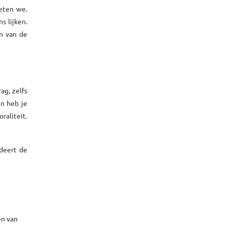
eten we.
s lijken.
en van de
ag, zelfs
n heb je
raliteit.
rdeert de
en van