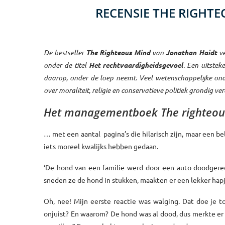
RECENSIE THE RIGHTE
De bestseller
The Righteous Mind
van
Jonathan Haidt
ve
onder de titel
Het rechtvaardigheidsgevoel
. Een uitste
daarop, onder de loep neemt. Veel wetenschappelijke onde
over moraliteit, religie en conservatieve politiek grondig v
Het managementboek The righteous 
… met een aantal pagina’s die hilarisch zijn, maar een b
iets moreel kwalijks hebben gedaan.
‘De hond van een familie werd door een auto doodgered
sneden ze de hond in stukken, maakten er een lekker hapj
Oh, nee! Mijn eerste reactie was walging. Dat doe je t
onjuist? En waarom? De hond was al dood, dus merkte er