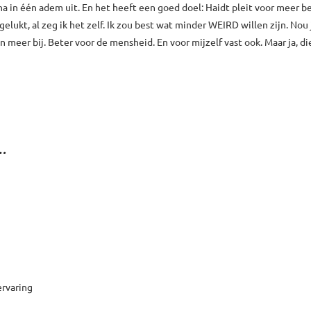
na in één adem uit. En het heeft een goed doel: Haidt pleit voor meer b
 gelukt, al zeg ik het zelf. Ik zou best wat minder WEIRD willen zijn. Nou 
 meer bij. Beter voor de mensheid. En voor mijzelf vast ook. Maar ja, d
 …
ervaring