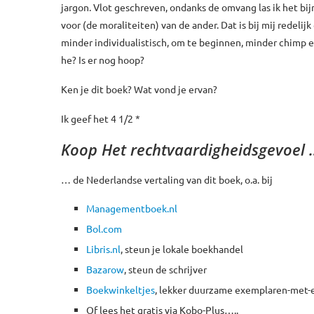
jargon. Vlot geschreven, ondanks de omvang las ik het bij
voor (de moraliteiten) van de ander. Dat is bij mij redelijk
minder individualistisch, om te beginnen, minder chimp en
he? Is er nog hoop?
Ken je dit boek? Wat vond je ervan?
Ik geef het 4 1/2 *
Koop Het rechtvaardigheidsgevoel
… de Nederlandse vertaling van dit boek, o.a. bij
Managementboek.nl
Bol.com
Libris.nl
, steun je lokale boekhandel
Bazarow
, steun de schrijver
Boekwinkeltjes
, lekker duurzame exemplaren-met-
Of lees het gratis via Kobo-Plus…..