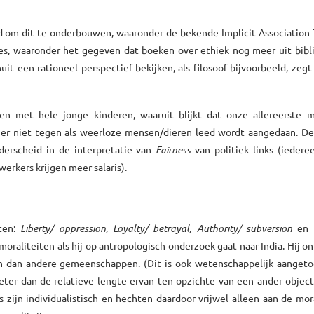
d om dit te onderbouwen, waaronder de bekende Implicit Association 
jes, waaronder het gegeven dat boeken over ethiek nog meer uit bibl
t een rationeel perspectief bekijken, als filosoof bijvoorbeeld, zegt
n met hele jonge kinderen, waaruit blijkt dat onze allereerste mo
en er niet tegen als weerloze mensen/dieren leed wordt aangedaan. D
nderscheid in de interpretatie van
Fairness
van politiek links (iederee
werkers krijgen meer salaris).
iten:
Liberty/ oppression, Loyalty/ betrayal, Authority/ subversion
en
S
moraliteiten als hij op antropologisch onderzoek gaat naar India. Hij o
ben dan andere gemeenschappen. (Dit is ook wetenschappelijk aanget
beter dan de relatieve lengte ervan ten opzichte van een ander objec
ijn individualistisch en hechten daardoor vrijwel alleen aan de mor