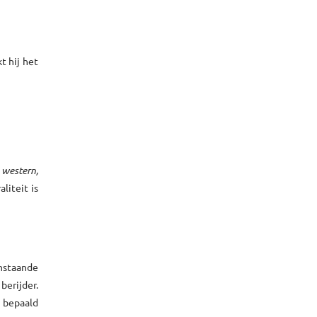
t hij het
:
western,
liteit is
nstaande
berijder.
t bepaald