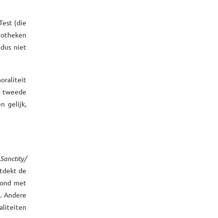
Test (die
iotheken
 dus niet
raliteit
e tweede
n gelijk,
anctity/
ntdekt de
oond met
t. Andere
aliteiten