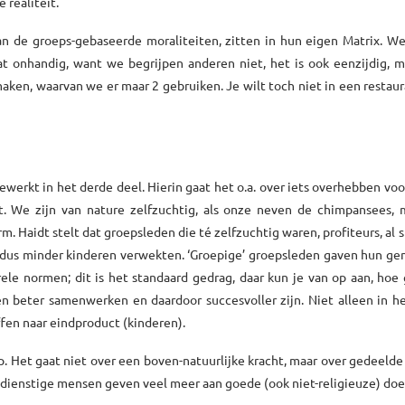
e realiteit.
aan de groeps-gebaseerde moraliteiten, zitten in hun eigen Matrix. 
dat onhandig, want we begrijpen anderen niet, het is ook eenzijdig, 
aken, waarvan we er maar 2 gebruiken. Je wilt toch niet in een restau
erkt in het derde deel. Hierin gaat het o.a. over iets overhebben voor
t. We zijn van nature zelfzuchtig, als onze neven de chimpansees, 
rm. Haidt stelt dat groepsleden die té zelfzuchtig waren, profiteurs, al 
 dus minder kinderen verwekten. ‘Groepige’ groepsleden gaven hun ge
le normen; dit is het standaard gedrag, daar kun je van op aan, hoe
en beter samenwerken en daardoor succesvoller zijn. Niet alleen in h
fen naar eindproduct (kinderen).
p. Het gaat niet over een boven-natuurlijke kracht, maar over gedeeld
sdienstige mensen geven veel meer aan goede (ook niet-religieuze) doe