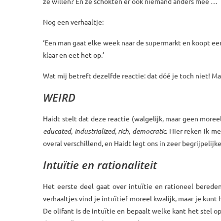
ze willen? En ze schokten er ook niemand anders mee …
Nog een verhaaltje:
‘Een man gaat elke week naar de supermarkt en koopt een d
klaar en eet het op.’
Wat mij betreft dezelfde reactie: dat dóé je toch niet! Ma
WEIRD
Haidt stelt dat deze reactie (walgelijk, maar geen mor
educated, industrialized, rich, democratic
. Hier reken ik m
overal verschillend, en Haidt legt ons in zeer begrijpelijke
Intuïtie en rationaliteit
Het eerste deel gaat over intuïtie en rationeel bere
verhaaltjes vind je intuïtief moreel kwalijk, maar je kunt
De olifant is de intuïtie en bepaalt welke kant het stel 