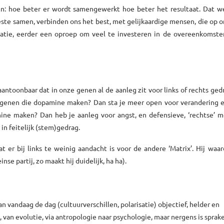
ven: hoe beter er wordt samengewerkt hoe beter het resultaat. Dat w
este samen, verbinden ons het best, met gelijkaardige mensen, die op on
minatie, eerder een oproep om veel te investeren in de overeenkomst
aantoonbaar dat in onze genen al de aanleg zit voor links of rechts gedr
r genen die dopamine maken? Dan sta je meer open voor verandering e
nine maken? Dan heb je aanleg voor angst, en defensieve, ‘rechtse’ mo
in feitelijk (stem)gedrag.
 er bij links te weinig aandacht is voor de andere ‘Matrix’. Hij waa
se partij, zo maakt hij duidelijk, ha ha).
n vandaag de dag (cultuurverschillen, polarisatie) objectief, helder en
 van evolutie, via antropologie naar psychologie, maar nergens is sprak