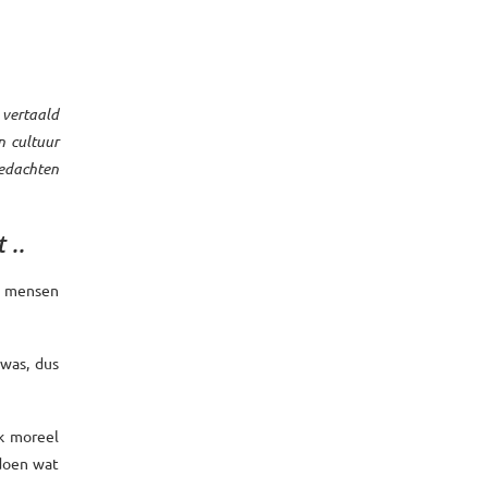
 vertaald
n cultuur
gedachten
 ..
ze mensen
was, dus
ok moreel
 doen wat