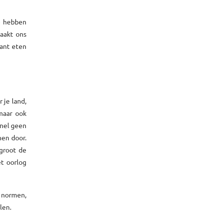
We hebben
maakt ons
rant eten
 je land,
maar ook
snel geen
nen door.
 groot de
et oorlog
e normen,
len.