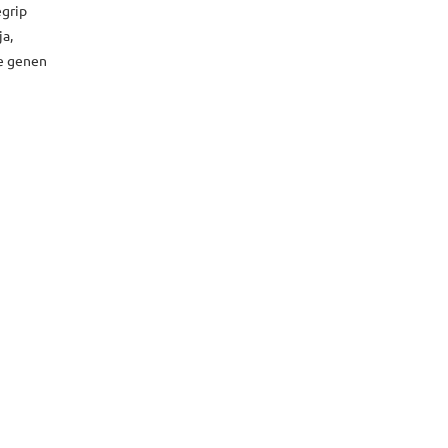
egrip
ja,
ie genen