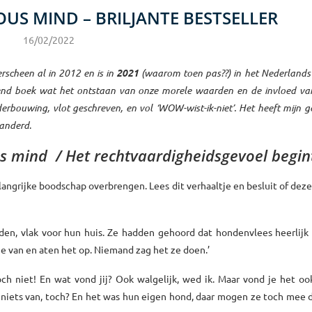
OUS MIND – BRILJANTE BESTSELLER
16/02/2022
rscheen al in 2012 en is in
2021
(waarom toen pas??) in het Nederlands
kend boek wat het ontstaan van onze morele waarden en de invloed va
rbouwing, vlot geschreven, en vol ‘WOW-wist-ik-niet’. Het heeft mijn 
eranderd
.
mind / Het rechtvaardigheidsgevoel begint
elangrijke boodschap overbrengen. Lees dit verhaaltje en besluit of de
en, vlak voor hun huis. Ze hadden gehoord dat hondenvlees heerlijk 
e van en aten het op. Niemand zag het ze doen.’
och niet! En wat vond jij? Ook walgelijk, wed ik. Maar vond je het o
 niets van, toch? En het was hun eigen hond, daar mogen ze toch mee