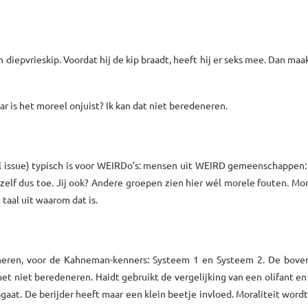
iepvrieskip. Voordat hij de kip braadt, heeft hij er seks mee. Dan maak
ar is het moreel onjuist? Ik kan dat niet beredeneren.
eel issue) typisch is voor WEIRDo’s: mensen uit WEIRD gemeenschappen
ezelf dus toe. Jij ook? Andere groepen zien hier wél morele fouten. Mora
 taal uit waarom dat is.
deneren, voor de Kahneman-kenners: Systeem 1 en Systeem 2. De bove
 het niet beredeneren. Haidt gebruikt de vergelijking van een olifant en 
opgaat. De berijder heeft maar een klein beetje invloed. Moraliteit word