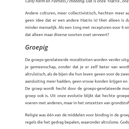
Care/ harm
en
Fairness / cheating
. Dat is onze ‘Matrix’, onz
Andere culturen, meer collectivistisch, hechten meer 
geen idee dat er een andere Matrix is! Niet alleen is 
minder menselijk. Als een tong met receptoren voor 6 sm
dat alleen maar diverse soorten zoet serveert?
Groepig
De groeps-gerelateerde moraliteiten worden verder uitgew
je gemeenschap, zonder dat je er zelf beter van word
altruïstisch, als de bijen die hun leven geven voor de zwe
aansluiting meer hadden, geen vrouw konden krijgen en
De groep wordt hecht door de groeps-gerelateerde more
groep ook is. Uit onze evolutie blijkt dat hechte groep
voeren met anderen, maar in het omzetten van grondstof
Religie was één van de middelen voor binding in de groe
regels die het gedrag bepalen, waaronder altruïsme. God