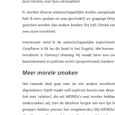
door intuïtie, niet door rationaliteit.
Er worden diverse wetenschappelijke studies aangehaal
heb ik eens gedaan en was geschokt!) en grappige feit
gestolen worden dan andere boeken (ha ha!). Ethiek vanui
over jouw moraliteit.
Interessant vond ik de wetenschappelijke experimente
Care/harm
is (ik las dit boek in het Engels). We kunn
moraliteit is
Fairness/ cheating
. Hij maakt later een o
basisinkomen) en politiek rechts (proportioneel, hardere 
Meer morele smaken
Het tweede deel gaat over de vier andere moralite
degradation
. Haidt maakt zelf expliciet kennis met deze 
link met ‘relaties’, die wij WEIRDo’s veel minder heb
onderzoeken, wij zien de absolute lengte van een lijn 
groepen hebben precies het omgekeerde.) Wij WEIRDo’s z