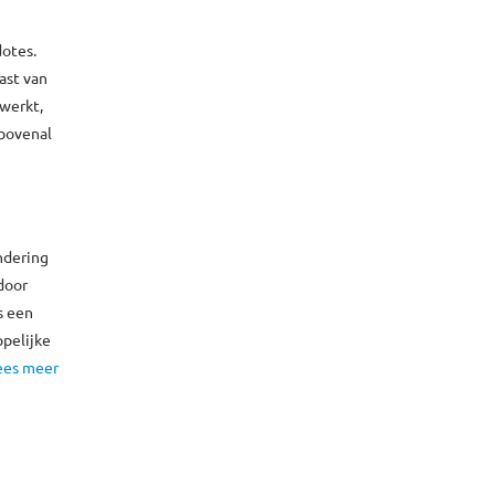
dotes.
last van
 werkt,
 bovenal
ndering
door
s een
ppelijke
ees meer