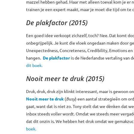
mazzel hebben gehad. Maar met alleen toeval kom je er ni
trainen je een expert maakt, maar je moet die tijd om te
De plakfactor (2015)
Een goed idee verkoopt zichzelf, toch? Nee. Dat komt door
onbegrijpelijk. Je kunt die vloek ongedaan maken door geb
Unexpectedness, Concreteness, Credibility, Emotions en St
hangen.
De plakfactor
is de Nederlandse vertaling van d
dit boek.
Nooit meer te druk (2015)
Druk, druk, druk zijn klinkt interessant, maar is gewoo
Nooit meer te druk
(
Busy
) een aantal strategieën om or
gaat, want dat is niet zo. Tony stelt dat we dènken dat 
inbox steeds voller wordt. Omdat we steeds meer vergad
dat dit onzin is. We hebben het druk omdat we gemakzuchti
boek.