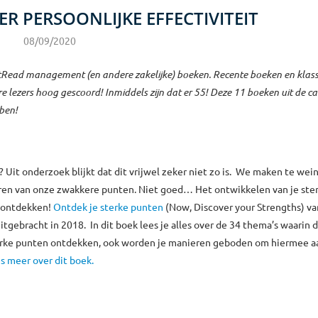
R PERSOONLIJKE EFFECTIVITEIT
08/09/2020
tRead management (en andere zakelijke) boeken. Recente boeken en klass
e lezers hoog gescoord! Inmiddels zijn dat er 55! Deze 11 boeken uit de ca
bben!
? Uit onderzoek blijkt dat dit vrijwel zeker niet zo is. We maken te wei
eren van onze zwakkere punten. Niet goed… Het ontwikkelen van je ste
t ontdekken!
Ontdek je sterke punten
(Now, Discover your Strengths) va
gebracht in 2018. In dit boek lees je alles over de 34 thema’s waarin d
sterke punten ontdekken, ook worden je manieren geboden om hiermee a
s meer over dit boek.