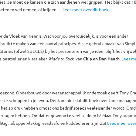
et. Je moet de kansen die zich aandienen wel grijpen. Het blijkt dat 1
 oefenen wel nemen, of krijgen….
Lees meer over dit boek.
 de Vloek van Kennis. Wat voor jou overduidelijk, is voor een ander
ruik te maken van een aantal principes. Als je gebruik maakt van Simpli
ories (ofwel SUCCES) bij het presenteren van je idee, blijft het vrijwe
e bestseller en klassieker
‘Made to Stick’
van
Chip en Dan Heath
.
Lees me
n ongezond. Onderbouwd door wetenschappelijk onderzoek geeft Tony Cra
de te scheppen in je leven. Denk nu niet dat dit boek over time manag
we het zo druk hebben omdat ons bedrijf steeds veeleisender wordt. Om
eringen hebben. Omdat er gewoon te veel te doen is! Maar Tony argum
g, laf, oppervlakkig, verslaafd en kuddedieren zijn. Zo!
Lees meer over