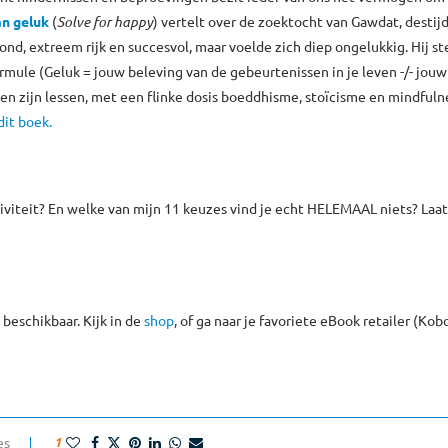
an geluk
(
Solve for happy
) vertelt over de zoektocht van Gawdat, destij
ond, extreem rijk en succesvol, maar voelde zich diep ongelukkig. Hij st
rmule (Geluk = jouw beleving van de gebeurtenissen in je leven -/- jouw
n zijn lessen, met een flinke dosis boeddhisme, stoïcisme en mindfulne
dit boek.
viteit? En welke van mijn 11 keuzes vind je echt HELEMAAL niets? Laat
beschikbaar. Kijk in de
shop
, of ga naar je favoriete eBook retailer (Kob
es
1