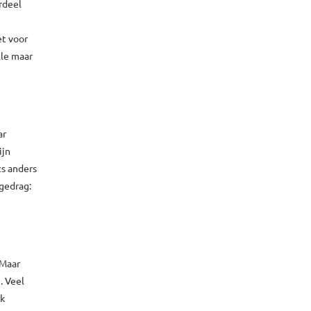
rdeel
et voor
lle maar
ar
ijn
ts anders
 gedrag:
 Maar
. Veel
ak