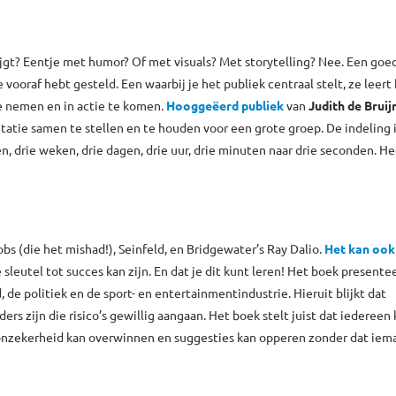
ijgt? Eentje met humor? Of met visuals? Met storytelling? Nee. Een goe
e vooraf hebt gesteld. Een waarbij je het publiek centraal stelt, ze leert
e nemen en in actie te komen.
Hooggeëerd publiek
van
Judith de Bruij
tie samen te stellen en te houden voor een grote groep. De indeling 
, drie weken, drie dagen, drie uur, drie minuten naar drie seconden. Hee
s (die het mishad!), Seinfeld, en Bridgewater’s Ray Dalio.
Het kan ook
 sleutel tot succes kan zijn. En dat je dit kunt leren! Het boek
presentee
e politiek en de sport- en entertainmentindustrie. Hieruit blijkt dat
s zijn die risico’s gewillig aangaan. Het boek stelt juist dat iedereen
onzekerheid kan overwinnen en suggesties kan opperen zonder dat iema