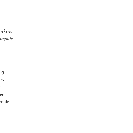
iekers.
tegorie
nig
rke
n
ie
an de