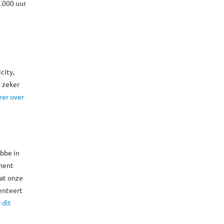
0.000 uur
city,
l zeker
er over
bbe in
ement
dat onze
enteert
 dit