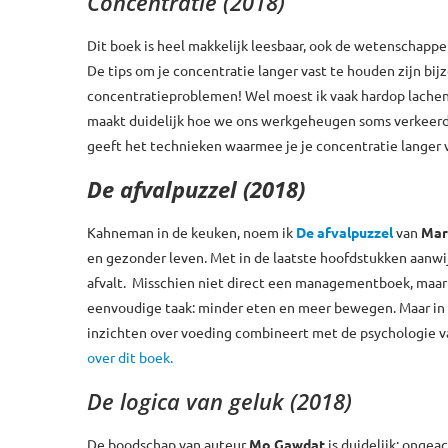
Concentratie (2018)
Dit boek is heel makkelijk leesbaar, ook de wetenschappe
De tips om je concentratie langer vast te houden zijn bijzo
concentratieproblemen! Wel moest ik vaak hardop lache
maakt duidelijk hoe we ons werkgeheugen soms verkeerd 
geeft het technieken waarmee je je concentratie langer 
De afvalpuzzel (2018)
Kahneman in de keuken, noem ik
De afvalpuzzel
van
Mar
en gezonder leven. Met in de laatste hoofdstukken aanwi
afvalt. Misschien niet direct een managementboek, maar 
eenvoudige taak: minder eten en meer bewegen. Maar in d
inzichten over voeding combineert met de psychologie van 
over dit boek.
De logica van geluk (2018)
De boodschap van auteur
Mo Gawdat
is duidelijk: onge