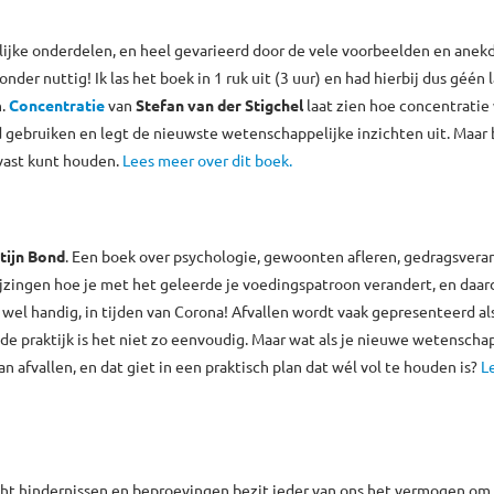
lijke onderdelen, en heel gevarieerd door de vele voorbeelden en anek
nder nuttig! Ik las het boek in 1 ruk uit (3 uur) en had hierbij dus géén 
n.
Concentratie
van
Stefan van der Stigchel
laat zien hoe concentratie
gebruiken en legt de nieuwste wetenschappelijke inzichten uit. Maar
vast kunt houden.
Lees meer over dit boek.
tijn Bond
. Een boek over psychologie, gewoonten afleren, gedragsvera
jzingen hoe je met het geleerde je voedingspatroon verandert, en daar
wel handig, in tijden van Corona! Afvallen wordt vaak gepresenteerd al
e praktijk is het niet zo eenvoudig. Maar wat als je nieuwe wetenscha
afvallen, en dat giet in een praktisch plan dat wél vol te houden is?
L
acht hindernissen en beproevingen bezit ieder van ons het vermogen om