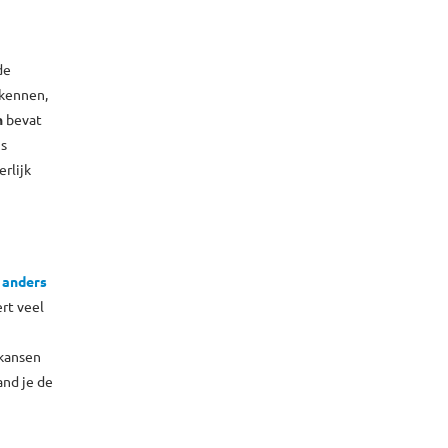
de
 kennen,
n
bevat
is
rlijk
 anders
rt veel
 kansen
nd je de