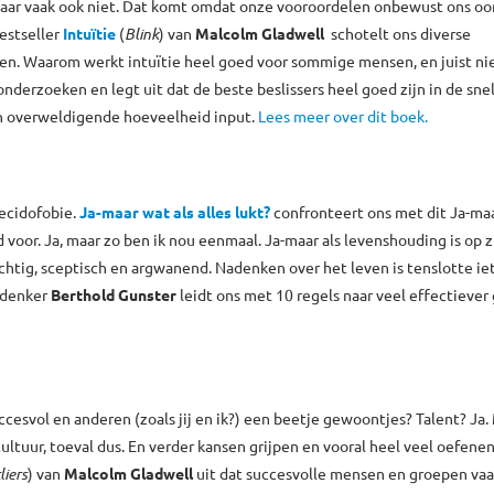
maar vaak ook niet. Dat komt omdat onze vooroordelen onbewust ons oo
estseller
Intuïtie
(
Blink
) van
Malcolm Gladwell
schotelt ons diverse
en. Waarom werkt intuïtie heel goed voor sommige mensen, en juist ni
erzoeken en legt uit dat de beste beslissers heel goed zijn in de sne
een overweldigende hoeveelheid input.
Lees meer over dit boek.
decidofobie.
Ja-maar wat als alles lukt?
confronteert ons met dit Ja-ma
ud voor. Ja, maar zo ben ik nou eenmaal. Ja-maar als levenshouding is op z
chtig, sceptisch en argwanend. Nadenken over het leven is tenslotte ie
edenker
Berthold Gunster
leidt ons met 10 regels naar veel effectiever
cesvol en anderen (zoals jij en ik?) een beetje gewoontjes? Talent? Ja.
tuur, toeval dus. En verder kansen grijpen en vooral heel veel oefenen
liers
) van
Malcolm Gladwell
uit dat succesvolle mensen en groepen va