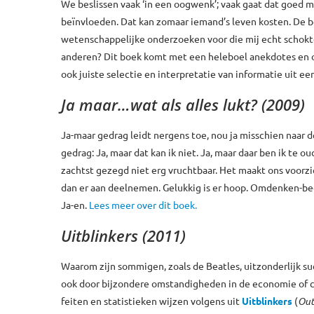
We beslissen vaak ‘in een oogwenk’; vaak gaat dat goed 
beïnvloeden. Dat kan zomaar iemand’s leven kosten. De b
wetenschappelijke onderzoeken voor die mij echt schokt
anderen? Dit boek komt met een heleboel anekdotes en ond
ook juiste selectie en interpretatie van informatie uit 
Ja maar…wat als alles lukt? (2009)
Ja-maar gedrag leidt nergens toe, nou ja misschien naar 
gedrag: Ja, maar dat kan ik niet. Ja, maar daar ben ik te o
zachtst gezegd niet erg vruchtbaar. Het maakt ons voorzi
dan er aan deelnemen. Gelukkig is er hoop. Omdenken-b
Ja-en.
Lees meer over dit boek.
Uitblinkers (2011)
Waarom zijn sommigen, zoals de Beatles, uitzonderlijk suc
ook door bijzondere omstandigheden in de economie of cul
feiten en statistieken wijzen volgens uit
Uitblinkers
(
Out