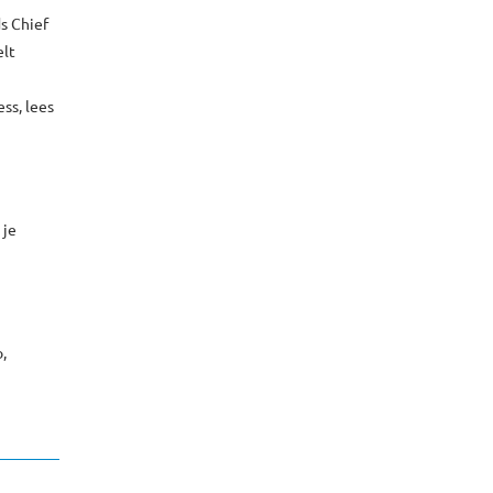
ds Chief
elt
ss, lees
 je
o,