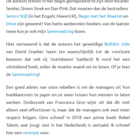
De auteurs stellen in het begin geïnspireerd te zijn door Ricardo
Semler, Simon Sinek en Dan Pink. Dat moeten dan de bestsellers
Semco Stijl
(in het Engels: Maverick!),
Begin met het Waarom
en
Drive
zijn geweest! Van harte aanbevolen boeken, van de laatste
twee kun je ook mijn
Samenvatting
lezen.
Niet verrassend is dat de auteurs het geweldige
Bullshit Jobs
van David Graeber lazen (en waarschijnlijk tot de conclusie
kwamen dat ook zij ‘onzinbanen’ hadden)! Ik vond het een
uitstekend boek, zeker de moeite waard om te lezen. Of je lees
de
Samenvatting
!
Een goed advies van onze rebellen is om de managers uit hun
hoekkantoren te jagen en ze weer tussen hun mensen te laten
werken. Onderzoek van Francesca Gino wijst uit dat dit niet
alleen veel effectiever is, maar dat de managers ook veel meer
respect krijgen. Gino schreef in 2018 een prima boek: Rebel
Talent, wat (nog) niet in het Nederlands is vertaald. Ik schreef
hier een
recensie
over.