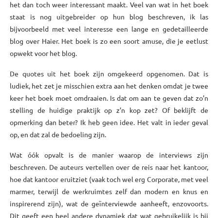
het dan toch weer interessant maakt. Veel van wat in het boek
staat is nog uitgebreider op hun blog beschreven, ik las
bijvoorbeeld met veel interesse een lange en gedetailleerde
blog over Haier. Het boek is zo een soort amuse, die je eetlust
opwekt voor het blog.
De quotes uit het boek zijn omgekeerd opgenomen. Dat is
ludiek, het zet je misschien extra aan het denken omdat je twee
keer het boek moet omdraaien. Is dat om aan te geven dat zo’n
stelling de huidige praktijk op z’n kop zet? Of beklijft de
opmerking dan beter? Ik heb geen idee. Het valt in ieder geval
op, en dat zal de bedoeling zijn.
Wat óók opvalt is de manier waarop de interviews zijn
beschreven. De auteurs vertellen over de reis naar het kantoor,
hoe dat kantoor eruitziet (vaak toch wel erg Corporate, met veel
marmer, terwijl de werkruimtes zelf dan modern en knus en
inspirerend zijn), wat de geïnterviewde aanheeft, enzovoorts.
Dit geeft een heel andere dynamiek dat wat gebruikelijk is bij