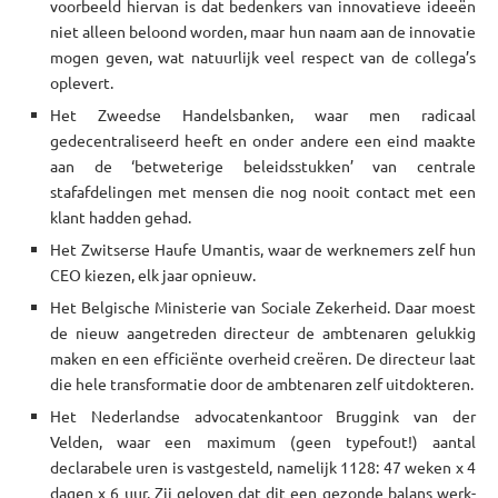
voorbeeld hiervan is dat bedenkers van innovatieve ideeën
niet alleen beloond worden, maar hun naam aan de innovatie
mogen geven, wat natuurlijk veel respect van de collega’s
oplevert.
Het Zweedse Handelsbanken, waar men radicaal
gedecentraliseerd heeft en onder andere een eind maakte
aan de ‘betweterige beleidsstukken’ van centrale
stafafdelingen met mensen die nog nooit contact met een
klant hadden gehad.
Het Zwitserse Haufe Umantis, waar de werknemers zelf hun
CEO kiezen, elk jaar opnieuw.
Het Belgische Ministerie van Sociale Zekerheid. Daar moest
de nieuw aangetreden directeur de ambtenaren gelukkig
maken en een efficiënte overheid creëren. De directeur laat
die hele transformatie door de ambtenaren zelf uitdokteren.
Het Nederlandse advocatenkantoor Bruggink van der
Velden, waar een maximum (geen typefout!) aantal
declarabele uren is vastgesteld, namelijk 1128: 47 weken x 4
dagen x 6 uur. Zij geloven dat dit een gezonde balans werk-