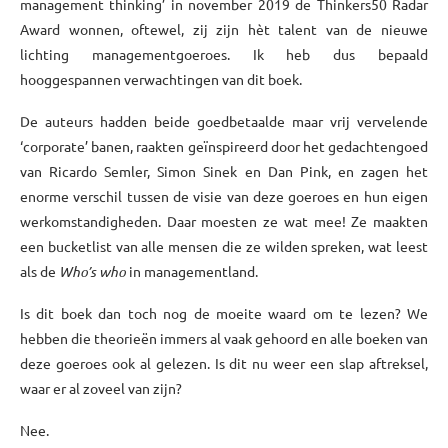
management thinking’ in november 2019 de Thinkers50 Radar
Award wonnen, oftewel, zij zijn hèt talent van de nieuwe
lichting managementgoeroes. Ik heb dus bepaald
hooggespannen verwachtingen van dit boek.
De auteurs hadden beide goedbetaalde maar vrij vervelende
‘corporate’ banen, raakten geïnspireerd door het gedachtengoed
van Ricardo Semler, Simon Sinek en Dan Pink, en zagen het
enorme verschil tussen de visie van deze goeroes en hun eigen
werkomstandigheden. Daar moesten ze wat mee! Ze maakten
een bucketlist van alle mensen die ze wilden spreken, wat leest
als de
Who’s who
in managementland.
Is dit boek dan toch nog de moeite waard om te lezen? We
hebben die theorieën immers al vaak gehoord en alle boeken van
deze goeroes ook al gelezen. Is dit nu weer een slap aftreksel,
waar er al zoveel van zijn?
Nee.