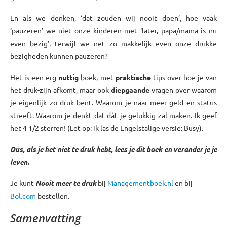
En als we denken, ‘dat zouden wij nooit doen’, hoe vaak
‘pauzeren’ we niet onze kinderen met ‘later, papa/mama is nu
even bezig’, terwijl we net zo makkelijk even onze drukke
bezigheden kunnen pauzeren?
Het is een erg
nuttig
boek, met
praktische
tips over hoe je van
het druk-zijn afkomt, maar ook
diepgaande
vragen over waarom
je eigenlijk zo druk bent. Waarom je naar meer geld en status
streeft. Waarom je denkt dat dàt je gelukkig zal maken. Ik geef
het 4 1/2 sterren! (Let op: ik las de Engelstalige versie: Busy).
Dus, als je het niet te druk hebt, lees je dit boek en verander je je
leven.
Je kunt
Nooit meer te druk
bij
Managementboek.nl
en bij
Bol.com
bestellen.
Samenvatting