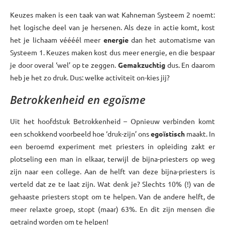
Keuzes maken is een taak van wat Kahneman Systeem 2 noemt:
het logische deel van je hersenen. Als deze in actie komt, kost
het je lichaam véééél meer
energie
dan het automatisme van
Systeem 1. Keuzes maken kost dus meer energie, en die bespaar
je door overal ‘wel’ op te zeggen.
Gemakzuchtig
dus. En daarom
heb je het zo druk. Dus: welke activiteit on-kies jij?
Betrokkenheid en egoïsme
Uit het hoofdstuk Betrokkenheid – Opnieuw verbinden komt
een schokkend voorbeeld hoe ‘druk-zijn’ ons
egoïstisch
maakt. In
een beroemd experiment met priesters in opleiding zakt er
plotseling een man in elkaar, terwijl de bijna-priesters op weg
zijn naar een college. Aan de helft van deze bijna-priesters is
verteld dat ze te laat zijn. Wat denk je? Slechts 10% (!) van de
gehaaste priesters stopt om te helpen. Van de andere helft, de
meer relaxte groep, stopt (maar) 63%. En dit zijn mensen die
getraind worden om te helpen!