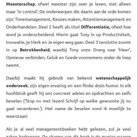
Meesterschap
, ofwel meester zijn over je leven, niet alleen
maar ‘in control’. De onderwerpen die daarin aan de orde komen
zijn: Timemanagement, Keuzes maken, Attentiemanagement en
Onderhandelen. Deel 2 heeft als titel
Differentiatie,
ofwel hoe
word je onderscheidend. Hierin gaat Tony in op Productiviteit,
Innovatie, je Merk en Je eigen weg gaan. Deel 3 tenslotte zoomt
in op
Betrokkenheid
, waarbij Tony onze Drang naar ‘Meer’,
Opnieuw verbinden, Geluk en Goede voornemens onder de loep
neemt.
Daarbij maakt hij gebruik van bekend
wetenschappelijk
onderzoek
, zijn eigen ervaring en een flinke dosis humor. In elk
hoofdstuk geeft hij ons concreet advies en opdrachten en zelfs
bevelen (‘Stop nu met lezen! Schrijf op welke gewoonte jij nu
gaat veranderen.’). Met name de bevelen vond ik moeilijk te
weerstaan!
Als je al veel managementboeken hebt gelezen, zul je veel
zaken herkennen. De charme van dit boek is de manier waarop