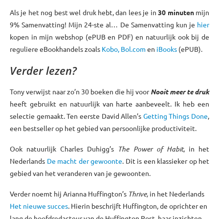
Als je het nog best wel druk hebt, dan lees je in
30 minuten
mijn
9% Samenvatting! Mijn 24-ste al… De Samenvatting kun je
hier
kopen in mijn webshop (ePUB en PDF) en natuurlijk ook bij de
reguliere eBookhandels zoals
Kobo,
Bol.com
en
iBooks
(ePUB).
Verder lezen?
Tony verwijst naar zo’n 30 boeken die hij voor
Nooit meer te druk
heeft gebruikt en natuurlijk van harte aanbeveelt. Ik heb een
selectie gemaakt. Ten eerste David Allen’s
Getting Things Done
,
een bestseller op het gebied van persoonlijke productiviteit.
Ook natuurlijk Charles Duhigg’s
The Power of Habit
, in het
Nederlands
De macht der gewoonte
. Dit is een klassieker op het
gebied van het veranderen van je gewoonten.
Verder noemt hij Arianna Huffington’s
Thrive,
in het Nederlands
Het nieuwe succes
.
Hierin beschrijft Huffington, de oprichter en
lang de hoofdredacteur van de Huffington Post, haar inzichten