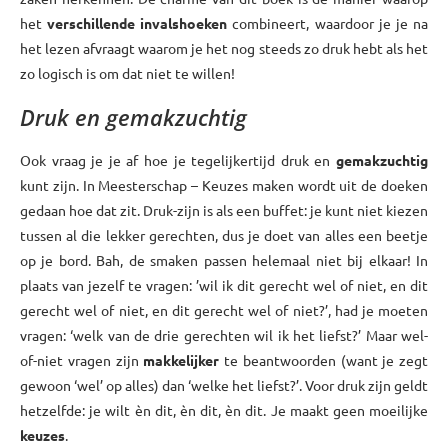
het
verschillende invalshoeken
combineert, waardoor je je na
het lezen afvraagt waarom je het nog steeds zo druk hebt als het
zo logisch is om dat niet te willen!
Druk en gemakzuchtig
Ook vraag je je af hoe je tegelijkertijd druk en
gemakzuchtig
kunt zijn. In Meesterschap – Keuzes maken wordt uit de doeken
gedaan hoe dat zit. Druk-zijn is als een buffet: je kunt niet kiezen
tussen al die lekker gerechten, dus je doet van alles een beetje
op je bord. Bah, de smaken passen helemaal niet bij elkaar! In
plaats van jezelf te vragen: ’wil ik dit gerecht wel of niet, en dit
gerecht wel of niet, en dit gerecht wel of niet?’, had je moeten
vragen: ‘welk van de drie gerechten wil ik het liefst?’ Maar wel-
of-niet vragen zijn
makkelijker
te beantwoorden (want je zegt
gewoon ‘wel’ op alles) dan ‘welke het liefst?’. Voor druk zijn geldt
hetzelfde: je wilt èn dit, èn dit, èn dit. Je maakt geen moeilijke
keuzes
.