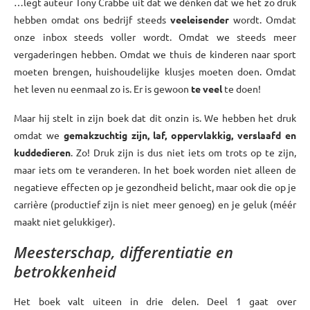
…legt auteur Tony Crabbe uit dat we dènken dat we het zo druk
hebben omdat ons bedrijf steeds
veeleisender
wordt. Omdat
onze inbox steeds voller wordt. Omdat we steeds meer
vergaderingen hebben. Omdat we thuis de kinderen naar sport
moeten brengen, huishoudelijke klusjes moeten doen. Omdat
het leven nu eenmaal zo is. Er is gewoon
te veel
te doen!
Maar hij stelt in zijn boek dat dit onzin is. We hebben het druk
omdat we
gemakzuchtig zijn, laf, oppervlakkig, verslaafd en
kuddedieren
. Zo! Druk zijn is dus niet iets om trots op te zijn,
maar iets om te veranderen. In het boek worden niet alleen de
negatieve effecten op je gezondheid belicht, maar ook die op je
carrière (productief zijn is niet meer genoeg) en je geluk (méér
maakt niet gelukkiger).
Meesterschap, differentiatie en
betrokkenheid
Het boek valt uiteen in drie delen. Deel 1 gaat over