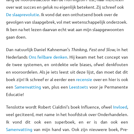
over wat succes en geluk nu eigenlijk betekent. Zij schreef ook
De slaaprevolutie
. Ik vond dat een onthutsend boek over de
gevolgen van slaapgebrek, vol met wetenschappelijk onderzoek.
Ik ben na het lezen daarvan echt wat aan mijn slaapgewoonten
gaan doen.
Dan natuurlijk Daniel Kahneman’s
Thinking, Fast and Slow,
in het
Nederlands
Ons feilbare denken
. Hij kwam met het concept van
de twee systemen, en ontdekte vele biases, ofwel denkfouten
en vooroordelen. Als je iets leest uit deze lijst, dan moet dat dit
boek zijn! Ik schreef er al eerder een
recensie
over en hier is ook
een
Samenvatting
van, plus een
Leestoets
voor je Permanente
Educatie!
Tenslotte wordt Robert Cialdini’s boek Influence, ofwel
Invloed
,
veel geciteerd, met name in het hoofdstuk over Onderhandelen.
Ik vond dit ook een superboek, en er is dan ook een
Samenvatting
van mijn hand van. Ook zijn nieuwere boek, Pre-