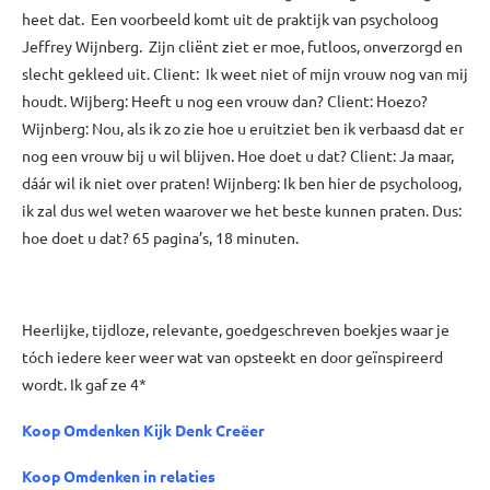
heet dat. Een voorbeeld komt uit de praktijk van psycholoog
Jeffrey Wijnberg. Zijn cliënt ziet er moe, futloos, onverzorgd en
slecht gekleed uit. Client: Ik weet niet of mijn vrouw nog van mij
houdt. Wijberg: Heeft u nog een vrouw dan? Client: Hoezo?
Wijnberg: Nou, als ik zo zie hoe u eruitziet ben ik verbaasd dat er
nog een vrouw bij u wil blijven. Hoe doet u dat? Client: Ja maar,
dáár wil ik niet over praten! Wijnberg: Ik ben hier de psycholoog,
ik zal dus wel weten waarover we het beste kunnen praten. Dus:
hoe doet u dat? 65 pagina’s, 18 minuten.
xxx
Heerlijke, tijdloze, relevante, goedgeschreven boekjes waar je
tóch iedere keer weer wat van opsteekt en door geïnspireerd
wordt. Ik gaf ze 4*
Koop Omdenken Kijk Denk Creëer
Koop Omdenken in relaties