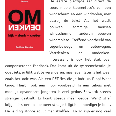
De eerste bladzijde zet direct de
toon: mooie kleurenfoto’s van een
windscherm en een windmolen, met
daarbij de tekst ‘Als het waait
bouwen sommige mensen
windschermen, anderen bouwen
windmolens’. Treffend voorbeeld van
tegenbewegen en meebewegen.
Vastdenken en omdenken.
Interessant is ook het stuk over
compenserende feedback. Dat komt uit de systeemtheorie: je
doet iets, er lijkt wat te veranderen, maar even later is het weer
zoals het ooit was. Als een PET-fles die je indrukt. Plop! Weer
terug. Hierbij ook een mooi voorbeeld. In een tehuis met
moeilijk opvoedbare jongeren is veel gedoe. Er wordt steeds
strenger gestraft. Er komt steeds méér gedoe. Want: straf
krijgen is stoer en hoe meer straf je krijgt hoe moediger je bent.
De leiding stopte acuut met straffen. En zo zijn er nog véél