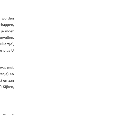
n worden
chappen,
s je moet
anvullen.
liertje’,
Me plus U
k wat met
ranje) en
s) en aan
: Kijken,