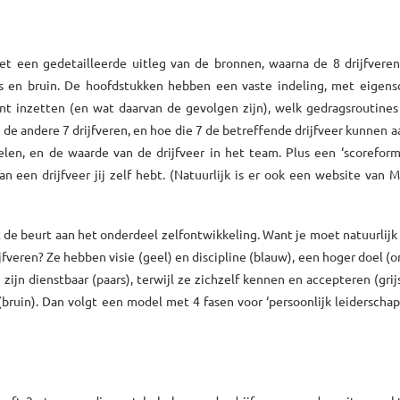
et een gedetailleerde uitleg van de bronnen, waarna de 8 drijfvere
js en bruin. De hoofdstukken hebben een vaste indeling, met eigens
kunt inzetten (en wat daarvan de gevolgen zijn), welk gedragsroutine
e andere 7 drijfveren, en hoe die 7 de betreffende drijfveer kunnen a
len, en de waarde van de drijfveer in het team. Plus een ‘scoreformu
een drijfveer jij zelf hebt. (Natuurlijk is er ook een website van 
et de beurt aan het onderdeel zelfontwikkeling. Want je moet natuurlij
veren? Ze hebben visie (geel) en discipline (blauw), een hoger doel (o
zijn dienstbaar (paars), terwijl ze zichzelf kennen en accepteren (grij
ruin). Dan volgt een model met 4 fasen voor ‘persoonlijk leiderschap’