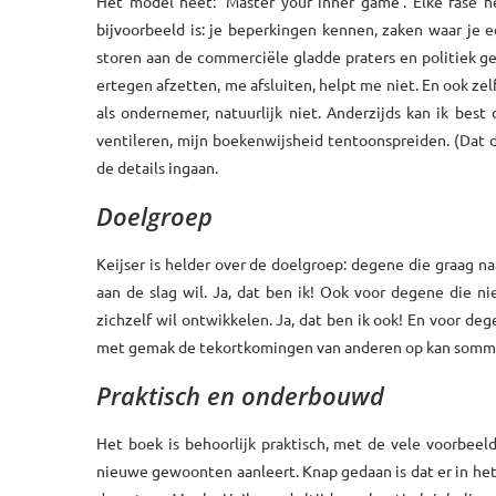
Het model heet: ‘Master your inner game’. Elke fase h
bijvoorbeeld is: je beperkingen kennen, zaken waar je e
storen aan de commerciële gladde praters en politiek ge
ertegen afzetten, me afsluiten, helpt me niet. En ook zelf
als ondernemer, natuurlijk niet. Anderzijds kan ik best
ventileren, mijn boekenwijsheid tentoonspreiden. (Dat do
de details ingaan.
Doelgroep
Keijser is helder over de doelgroep: degene die graag na
aan de slag wil. Ja, dat ben ik! Ook voor degene die n
zichzelf wil ontwikkelen. Ja, dat ben ik ook! En voor dege
met gemak de tekortkomingen van anderen op kan sommen,
Praktisch en onderbouwd
Het boek is behoorlijk praktisch, met de vele voorbeelde
nieuwe gewoonten aanleert. Knap gedaan is dat er in het 