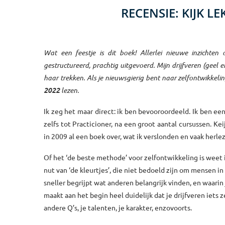
RECENSIE: KIJK L
Wat een feestje is dit boek! Allerlei nieuwe inzichten
gestructureerd, prachtig uitgevoerd. Mijn drijfveren (geel
haar trekken. Als je nieuwsgierig bent naar zelfontwikkelin
2022
lezen.
Ik zeg het maar direct: ik ben bevooroordeeld. Ik ben e
zelfs tot Practicioner, na een groot aantal cursussen. Ke
in 2009 al een boek over, wat ik verslonden en vaak herle
Of het ‘de beste methode’ voor zelfontwikkeling is weet i
nut van ‘de kleurtjes’, die niet bedoeld zijn om mensen 
sneller begrijpt wat anderen belangrijk vinden, en waarin 
maakt aan het begin heel duidelijk dat je drijfveren iets z
andere Q’s, je talenten, je karakter, enzovoorts.