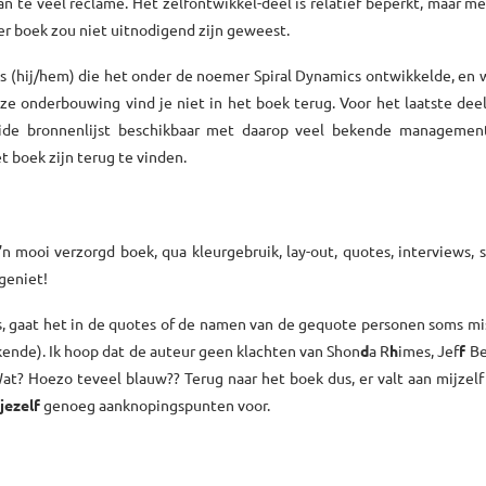
an te veel reclame. Het zelfontwikkel-deel is relatief beperkt, maar me
ker boek zou niet uitnodigend zijn geweest.
es (hij/hem) die het onder de noemer Spiral Dynamics ontwikkelde, en
e onderbouwing vind je niet in het boek terug. Voor het laatste dee
reide bronnenlijst beschikbaar met daarop veel bekende managemen
 boek zijn terug te vinden.
n mooi verzorgd boek, qua kleurgebruik, lay-out, quotes, interviews, 
 geniet!
es, gaat het in de quotes of de namen van de gequote personen soms mi
kende). Ik hoop dat de auteur geen klachten van Shon
d
a R
h
imes, Jef
f
Be
Wat? Hoezo teveel blauw?? Terug naar het boek dus, er valt aan mijzel
jezelf
genoeg aanknopingspunten voor.