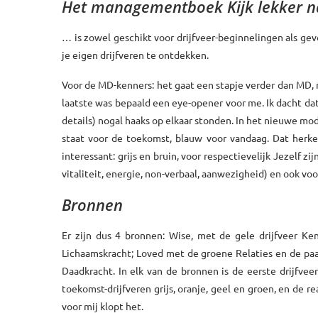
Het managementboek Kijk lekker na
… is zowel geschikt voor drijfveer-beginnelingen als gev
je eigen drijfveren te ontdekken.
Voor de MD-kenners: het gaat een stapje verder dan MD, m
laatste was bepaald een eye-opener voor me. Ik dacht dat
details) nogal haaks op elkaar stonden. In het nieuwe mod
staat voor de toekomst, blauw voor vandaag. Dat herken
interessant: grijs en bruin, voor respectievelijk Jezelf zi
vitaliteit, energie, non-verbaal, aanwezigheid) en ook voo
Bronnen
Er zijn dus 4 bronnen: Wise, met de gele drijfveer Ke
Lichaamskracht; Loved met de groene Relaties en de pa
Daadkracht. In elk van de bronnen is de eerste drijfve
toekomst-drijfveren grijs, oranje, geel en groen, en de re
voor mij klopt het.