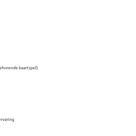
behorende kaartspel)
ervaring