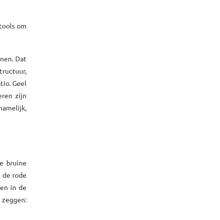
 tools om
nnen. Dat
tructuur,
tio. Geel
eren zijn
hamelijk,
de bruine
 de rode
nen in de
t zeggen: