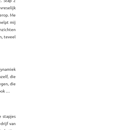
. Stap 2
vreselijk
 erop. Me
helpt mij
inzichten
n, teveel
 dynamiek
zelf, die
egen, die
 ook …
e stapjes
drijf van