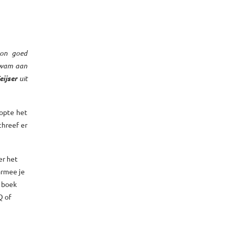
woon goed
 kwam aan
eijser
uit
hopte het
chreef er
er het
armee je
t boek
Q of