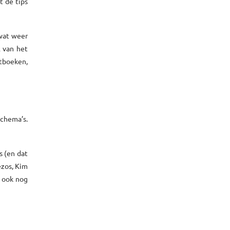
t de tips
 wat weer
l van het
tboeken,
schema’s.
s (en dat
zos, Kim
f ook nog