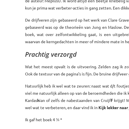
de auteur: MeplusU. Ik word altijd een beetje kriebelig v
kun je prima wat verbeter-acties in gang zetten. Een dik
De drijfveren zijn gebaseerd op het werk van Clare Grav
gebaseerd was op de theorieën van Jung en Maslow. Dez
boek, wat over zelfontwikkeling gaat, is een uitgeb
waarvan de kerngedachten in meer of mindere mate in het
Prachtig verzorgd
Wat het meest opvalt is de uitvoering. Zelden zag ik zo’
Ook de textuur van de pagina’s is fijn. De bruine drijfveer
Natuurlijk heb ik wel wat te zeuren: naast wat d/t foutj
viel me natuurlijk alleen op van de beroemdheden die ik 
Kardas
h
ian of zelfs de nabestaanden van Cruijf
f
krijgt! 
wel wat te verbeteren, en daar vind ik in
Kijk lekker naar 
Ik gaf het boek 4 ½ *