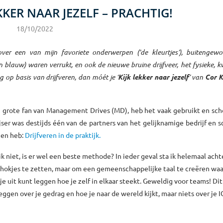
EKKER NAAR JEZELF – PRACHTIG!
18/10/2022
 over een van mijn favoriete onderwerpen (‘de kleurtjes’), buitenge
 en blauw) waren verrukt, en ook de nieuwe bruine drijfveer, het fysieke,
g op basis van drijfveren, dan móét je ‘
Kijk lekker naar jezelf
’ van
Cor K
en grote fan van Management Drives (MD), heb het vaak gebruikt en sc
ijser was destijds één van de partners van het gelijknamige bedrijf en s
zen heb:
Drijfveren in de praktijk.
k niet, is er wel een beste methode? In ieder geval sta ik helemaal acht
in hokjes te zetten, maar om een gemeenschappelijke taal te creëren wa
je uit kunt leggen hoe je zelf in elkaar steekt. Geweldig voor teams! Di
eggen over je gedrag en hoe je naar de wereld kijkt, maar niets over je I