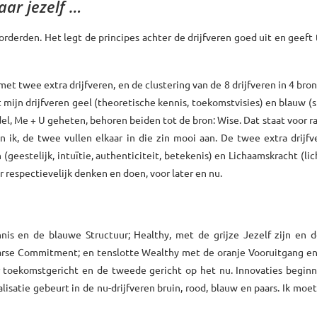
ar jezelf …
orderden. Het legt de principes achter de drijfveren goed uit en geeft
et twee extra drijfveren, en de clustering van de 8 drijfveren in 4 bro
 mijn drijfveren geel (theoretische kennis, toekomstvisies) en blauw (s
el, Me + U geheten, behoren beiden tot de bron: Wise. Dat staat voor ra
 ik, de twee vullen elkaar in die zin mooi aan. De twee extra drijfv
jn (geestelijk, intuïtie, authenticiteit, betekenis) en Lichaamskracht (lic
r respectievelijk denken en doen, voor later en nu.
nnis en de blauwe Structuur; Healthy, met de grijze Jezelf zijn en 
arse Commitment; en tenslotte Wealthy met de oranje Vooruitgang en
er toekomstgericht en de tweede gericht op het nu. Innovaties begin
alisatie gebeurt in de nu-drijfveren bruin, rood, blauw en paars. Ik moe