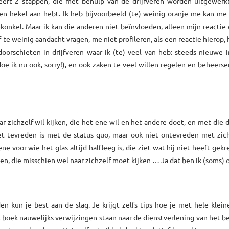
eeft 2 stappen, die met behulp van de drijfveren worden uitgewerkt
en hekel aan hebt. Ik heb bijvoorbeeld (te) weinig oranje me kan me 
konkel. Maar ik kan die anderen niet beïnvloeden, alleen mijn reactie
 te weinig aandacht vragen, me niet profileren, als een reactie hierop, 
 doorschieten in drijfveren waar ik (te) veel van heb: steeds nieuwe 
e ik nu ook, sorry!), en ook zaken te veel willen regelen en beheerse
ar zichzelf wil kijken, die het ene wil en het andere doet, en met die
iet tevreden is met de status quo, maar ook niet ontevreden met zich
ne voor wie het glas altijd halfleeg is, die ziet wat hij niet heeft gekr
 die misschien wel naar zichzelf moet kijken … Ja dat ben ik (soms)
n kun je best aan de slag. Je krijgt zelfs tips hoe je met hele klein
boek nauwelijks verwijzingen staan naar de dienstverlening van het be