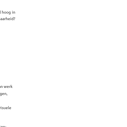
l hoog in
baarheid?
dan werk
ngen,
visuele
ign-