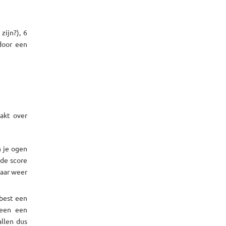
zijn?), 6
door een
akt over
n je ogen
 de score
maar weer
best een
ereen een
allen dus