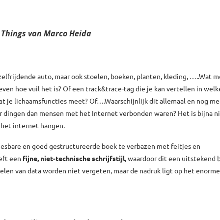
f Things van Marco Heida
 zelfrijdende auto, maar ook stoelen, boeken, planten, kleding, …..Wat m
even hoe vuil het is? Of een track&trace-tag die je kan vertellen in wel
at je lichaamsfuncties meet? Of….Waarschijnlijk dit allemaal en nog me
 meer dingen dan mensen met het Internet verbonden waren? Het is bijna n
n het internet hangen.
 leesbare en goed gestructureerde boek te verbazen met feitjes en
eeft een
fijne, niet-technische schrijfstijl
, waardoor dit een uitstekend 
melen van data worden niet vergeten, maar de nadruk ligt op het enorm