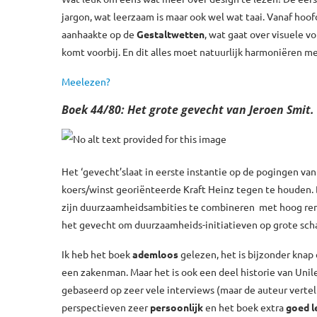
jargon, wat leerzaam is maar ook wel wat taai. Vanaf hoo
aanhaakte op de
Gestaltwetten
, wat gaat over visuele v
komt voorbij. En dit alles moet natuurlijk harmoniëren me
Meelezen?
Boek 44/80: Het grote gevecht van Jeroen Smit.
Het ‘gevecht’slaat in eerste instantie op de pogingen va
koers/winst georiënteerde Kraft Heinz tegen te houden. 
zijn duurzaamheidsambities te combineren met hoog ren
het gevecht om duurzaamheids-initiatieven op grote schaa
Ik heb het boek
ademloos
gelezen, het is bijzonder knap
een zakenman. Maar het is ook een deel historie van Unile
gebaseerd op zeer vele interviews (maar de auteur vertelt
perspectieven zeer
persoonlijk
en het boek extra
goed l