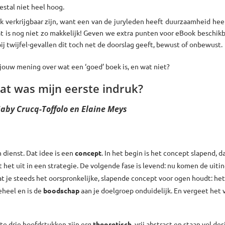
eestal niet heel hoog.
 verkrijgbaar zijn, want een van de juryleden heeft duurzaamheid hee
Dat is nog niet zo makkelijk! Geven we extra punten voor eBook beschik
ij twijfel-gevallen dit toch net de doorslag geeft, bewust of onbewust.
 jouw mening over wat een ‘goed’ boek is, en wat niet?
wat was mijn eerste indruk?
aby Crucq-Toffolo en Elaine Meys
 dienst. Dat idee is een
concept
. In het begin is het concept slapend, 
t het uit in een strategie. De volgende fase is levend: nu komen de uiti
s dat je steeds het oorspronkelijke, slapende concept voor ogen houdt: het
eheel en is de
boodschap
aan je doelgroep onduidelijk. En vergeet het 
te drie hoofdstukken zijn erg
theoretisch
, vrij abstract en staan vol des