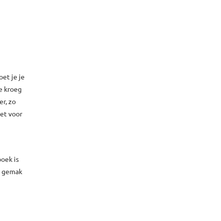
oet je je
ke kroeg
er, zo
iet voor
boek is
e gemak