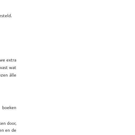
esteld.
we extra
lvast wat
zen àlle
0 boeken
ken door,
len en de