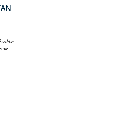
VAN
k achter
 dit