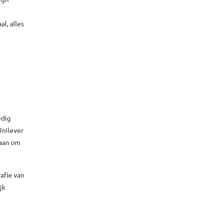
l, alles
edig
Unilever
gaan om
afie van
jk