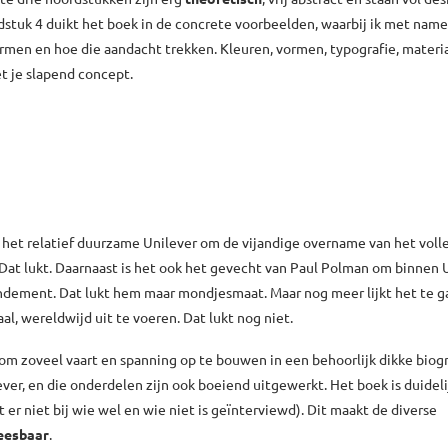
fdstuk 4 duikt het boek in de concrete voorbeelden, waarbij ik met name
ormen en hoe die aandacht trekken. Kleuren, vormen, typografie, materiaa
t je slapend concept.
n het relatief duurzame Unilever om de vijandige overname van het voll
Dat lukt. Daarnaast is het ook het gevecht van Paul Polman om binnen 
dement. Dat lukt hem maar mondjesmaat. Maar nog meer lijkt het te 
l, wereldwijd uit te voeren. Dat lukt nog niet.
 om zoveel vaart en spanning op te bouwen in een behoorlijk dikke biogr
ver, en die onderdelen zijn ook boeiend uitgewerkt. Het boek is duideli
 er niet bij wie wel en wie niet is geïnterviewd). Dit maakt de diverse
eesbaar
.