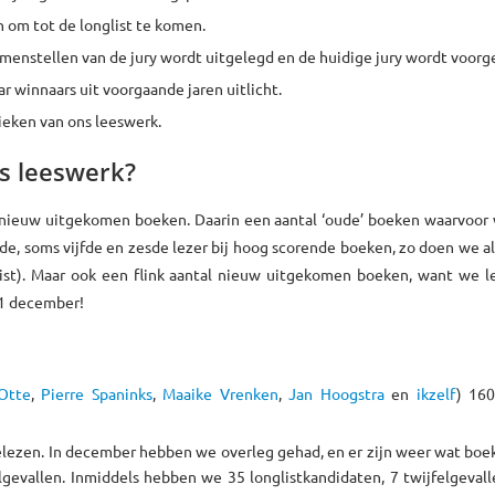
 om tot de longlist te komen.
menstellen van de jury wordt uitgelegd en de huidige jury wordt voorg
ar winnaars uit voorgaande jaren uitlicht.
ieken van ons leeswerk.
s leeswerk?
nieuw uitgekomen boeken. Daarin een aantal ‘oude’ boeken waarvoor 
de, soms vijfde en zesde lezer bij hoog scorende boeken, zo doen we a
ist). Maar ook een flink aantal nieuw uitgekomen boeken, want we le
31 december!
Otte
,
Pierre Spaninks
,
Maaike Vrenken
,
Jan Hoogstra
en
ikzelf
) 16
gelezen. In december hebben we overleg gehad, en er zijn weer wat boe
lgevallen. Inmiddels hebben we 35 longlistkandidaten, 7 twijfelgeval