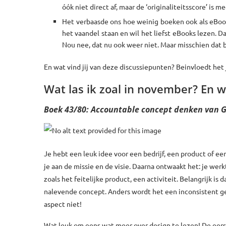
óók niet direct af, maar de ‘originaliteitsscore’ is m
Het verbaasde ons hoe weinig boeken ook als eBook
het vaandel staan en wil het liefst eBooks lezen. 
Nou nee, dat nu ook weer niet. Maar misschien dat b
En wat vind jij van deze discussiepunten? Beinvloedt het
Wat las ik zoal in november? En 
Boek 43/80: Accountable concept denken van G
Je hebt een leuk idee voor een bedrijf, een product of een
je aan de missie en de visie. Daarna ontwaakt het: je werk
zoals het feitelijke product, een activiteit. Belangrijk i
nalevende concept. Anders wordt het een inconsistent g
aspect niet!
Wat leuk om eens wat meer over design te lezen! De eers