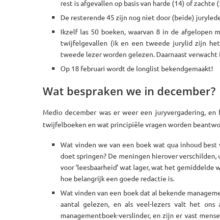
rest is afgevallen op basis van harde (14) of zachte (
De resterende 45 zijn nog niet door (beide) juryled
Ikzelf las 50 boeken, waarvan 8 in de afgelopen ma
twijfelgevallen (ik en een tweede jurylid zijn h
tweede lezer worden gelezen. Daarnaast verwacht ik
Op 18 februari wordt de longlist bekendgemaakt!
Wat bespraken we in december?
Medio december was er weer een juryvergadering, en 
twijfelboeken en wat principiële vragen worden beantwoo
Wat vinden we van een boek wat qua inhoud best ver
doet springen? De meningen hierover verschilden, uit
voor ‘leesbaarheid’ wat lager, wat het gemiddelde w
hoe belangrijk een goede redactie is.
Wat vinden van een boek dat al bekende manageme
aantal gelezen, en als veel-lezers valt het ons 
managementboek-verslinder, en zijn er vast mense