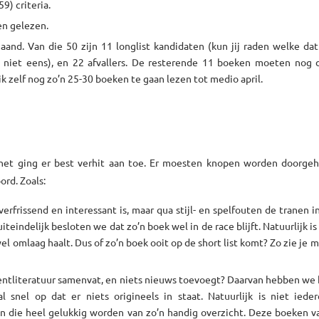
59) criteria.
en gelezen.
and. Van die 50 zijn 11 longlist kandidaten (kun jij raden welke dat 
et niet eens), en 22 afvallers. De resterende 11 boeken moeten nog 
 zelf nog zo’n 25-30 boeken te gaan lezen tot medio april.
het ging er best verhit aan toe. Er moesten knopen worden doorgeh
rd. Zoals:
frissend en interessant is, maar qua stijl- en spelfouten de tranen i
eindelijk besloten we dat zo’n boek wel in de race blijft. Natuurlijk is
el omlaag haalt. Dus of zo’n boek ooit op de short list komt? Zo zie je 
ntliteratuur samenvat, en niets nieuws toevoegt? Daarvan hebben we 
al snel op dat er niets origineels in staat. Natuurlijk is niet ied
n die heel gelukkig worden van zo’n handig overzicht. Deze boeken v