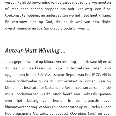
vergelijkt hij de opwarming van de aarde met religie: we moeten
nú met onze zonden stoppen om ooit, ver weg, een fijne
toekomst te hebben, en anders zullen we het héél heet krijgen.
En vertrouw niet op God, die houdt wel van een flinke
overstroming af en toe. Sja, grappig toch? En waar …
xxx
Auteur Matt Winning …
…. is gepromoveerd op klimaatveranderingsbeleid, waar hij nu al
15 jaar in werkzaam is. Zijn onderzoeksresultaten zijn
opgenomen in het 6de Assessment Report van het IPCC. Hij is
senior onderzoeker bij de UCL Universiteit in Londen, waar hij
binnen het Institute for Sustainable Resources aan verschillende
milieu-onderwerpen werkt. Matt heeft een Tedx-Talk gedaan
over het belang van humor in de discussie over
klimaatverandering. Verder is hij presentator op BBC radio 4 voor
het programma
Net Zero
, de podcast
Operation Earth
en voor