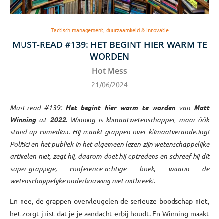
Tactisch management, duurzaamheid & Innovatie
MUST-READ #139: HET BEGINT HIER WARM TE
WORDEN
Hot Mess
21/06/2024
Must-read #139:
Het begint hier warm te worden
van
Matt
Winning
uit
2022
.
Winning is klimaatwetenschapper, maar óók
stand-up comedian. Hij maakt grappen over klimaatverandering!
Politici en het publiek in het algemeen lezen zijn wetenschappelijke
artikelen niet, zegt hij, daarom doet hij optredens en schreef hij dit
super-grappige, conference-achtige boek, waarin de
wetenschappelijke onderbouwing niet ontbreekt.
En nee, de grappen overvleugelen de serieuze boodschap niet,
het zorgt juist dat je je aandacht erbij houdt. En Winning maakt