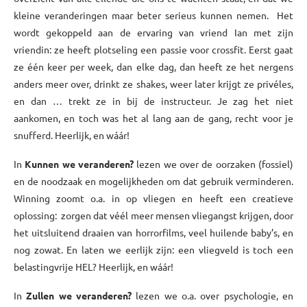
kleine veranderingen maar beter serieus kunnen nemen. Het
wordt gekoppeld aan de ervaring van vriend Ian met zijn
vriendin: ze heeft plotseling een passie voor crossfit. Eerst gaat
ze één keer per week, dan elke dag, dan heeft ze het nergens
anders meer over, drinkt ze shakes, weer later krijgt ze privéles,
en dan … trekt ze in bij de instructeur. Je zag het niet
aankomen, en toch was het al lang aan de gang, recht voor je
snufferd. Heerlijk, en wáár!
In
Kunnen we veranderen?
lezen we over de oorzaken (fossiel)
en de noodzaak en mogelijkheden om dat gebruik verminderen.
Winning zoomt o.a. in op vliegen en heeft een creatieve
oplossing: zorgen dat véél meer mensen vliegangst krijgen, door
het uitsluitend draaien van horrorfilms, veel huilende baby’s, en
nog zowat. En laten we eerlijk zijn: een vliegveld is toch een
belastingvrije HEL? Heerlijk, en wáár!
In
Zullen we veranderen?
lezen we o.a. over psychologie, en