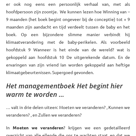
er ook nog eens een persoonlijk verhaal van, met als
hoofdpersoon zijn zoontje. We kunnen lezen hoe Winning van –
9 maanden (het boek begint ongeveer bij de conceptie) tot + 9
maanden zijn aandacht en tijd verdeelt tussen de baby en het
boek. Op een bijzondere slimme manier verbindt hij
klimaatverandering met de baby-perikelen. Als voorbeeld
hoofdstuk 9 Wanneer is het einde van de wereld? wat is
gekoppeld aan hoofdstuk 10 De uitgerekende datum. En de
ervaringen van zijn vriend Ian worden gekoppeld aan heftige
klimaatgebeurtenissen. Supergoed gevonden.
Het managementboek Het begint hier
warm te worden …
… valt in drie delen uiteen: Moeten we veranderen? , Kunnen we
veranderen? , en Zullen we veranderen?
In
Moeten we veranderen
? krijgen we een gedetailleerd
overzicht van alle ellende die ons te wachten staat, en dat we