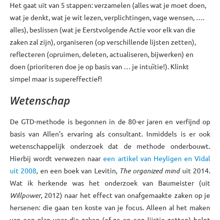
Het gaat uit van 5 stappen: verzamelen (alles wat je moet doen,
wat je denkt, wat je wit lezen, verplichtingen, vage wensen, ….
alles), beslissen (wat je Eerstvolgende Actie voor elk van die
zaken zal zijn), organiseren (op verschillende lijsten zetten),
reflecteren (opruimen, deleten, actualiseren, bijwerken) en
doen (prioriteren doe je op basis van … je intuïtie!). Klinkt
simpel maar is supereffectief!
Wetenschap
De GTD-methode is begonnen in de 80-er jaren en verfijnd op
basis van Allen’s ervaring als consultant. Inmiddels is er ook
wetenschappelijk onderzoek dat de methode onderbouwt.
Hierbij wordt verwezen naar
een artikel van Heyligen en Vidal
uit 2008
, en een boek van Levitin,
The organized mind
uit 2014.
Wat ik herkende was het onderzoek van Baumeister (uit
Willpower
, 2012) naar het effect van onafgemaakte zaken op je
hersenen: die gaan ten koste van je focus. Alleen al het maken
van een plan voor die zaken (of ze op een lijstje zetten) helpt