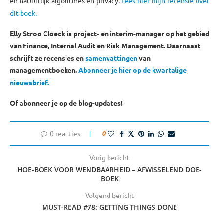
en natuurlijk algoritmes en privacy.
Lees hier mijn recensie over
dit boek.
Elly Stroo Cloeck is project- en interim-manager op het gebied
van Finance, Internal Audit en Risk Management. Daarnaast
schrijft ze recensies en
samenvattingen
van
managementboeken.
Abonneer je hier op de kwartalige
nieuwsbrief
.
Of abonneer je op de blog-updates!
0 reacties
0
Vorig bericht
HOE-BOEK VOOR WENDBAARHEID – AFWISSELEND DOE-
BOEK
Volgend bericht
MUST-READ #78: GETTING THINGS DONE