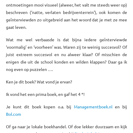
ontmoetingen mooi visueel (alweer, het valt me steeds weer op)
beschreven (‘natte, verlaten bedrijventerrein’), ook komen de
geïnterviewden zo uitgebreid aan het woord dat je met ze mee
gaat leven.
Wat me wel verbaasde is dat bijna iedere geïnterviewde
‘voormalig’ en ‘voorheen’ was. Waren zij te weinig succesvol? Of
juist extreem succesvol en nu alweer klaar? Of misschien de
enigen die uit de school konden en wilden klappen? Daar ga ik
nog even op puzzelen ….
Ken je dit boek? Wat vond je ervan?
Ik vond het een prima boek, en gaf het 4 *!
Je kunt dit boek kopen o.a. bij
Managementboek.nl
en bij
Bol.com
Of ga naar je lokale boekhandel. Of doe lekker duurzaam en kijk