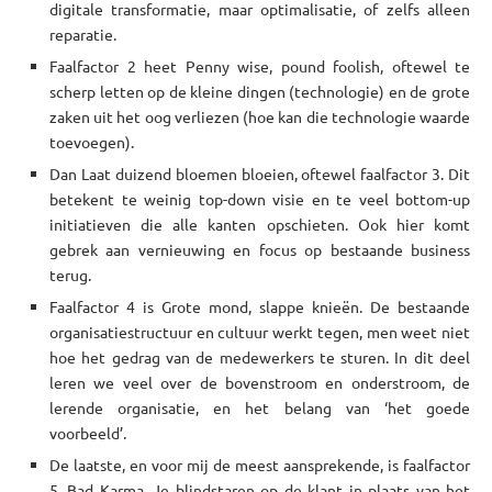
digitale transformatie, maar optimalisatie, of zelfs alleen
reparatie.
Faalfactor 2 heet Penny wise, pound foolish, oftewel te
scherp letten op de kleine dingen (technologie) en de grote
zaken uit het oog verliezen (hoe kan die technologie waarde
toevoegen).
Dan Laat duizend bloemen bloeien, oftewel faalfactor 3. Dit
betekent te weinig top-down visie en te veel bottom-up
initiatieven die alle kanten opschieten. Ook hier komt
gebrek aan vernieuwing en focus op bestaande business
terug.
Faalfactor 4 is Grote mond, slappe knieën. De bestaande
organisatiestructuur en cultuur werkt tegen, men weet niet
hoe het gedrag van de medewerkers te sturen. In dit deel
leren we veel over de bovenstroom en onderstroom, de
lerende organisatie, en het belang van ‘het goede
voorbeeld’.
De laatste, en voor mij de meest aansprekende, is faalfactor
5, Bad Karma. Je blindstaren op de klant in plaats van het