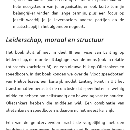
hele ecosysteem van je organisatie, en ook korte termijn
belangrijker vinden dan lange termijn, plus een focus op
jezelf waarbij je je leveranciers, andere partijen en de
maatschappij in het algemeen negeert.
Leiderschap, moraal en structuur
Het boek sluit af met in deel III een visie van Lanting op
leiderschap, de morele uitdagingen van de mens (ook in relatie
tot steeds krachtiger AI), en een nieuwe blik op Olietankers en
speedboten. In dat boek konden we over de ‘vloot speedboten’
van Philips lezen, een kansrijk model. Lanting komt in Uit het
transformatiemoeras tot de conclusie dat speedboten te weinig
middelen hebben om zelfstandig een beweging vast te houden.
Olietankers hebben die middelen wèl. Een combinatie van
olietankers en speedboten is daarom nu het meest kansrijk.
Eén van de geïnterviewden bracht de vergelijking met een
loodsbootje naar voren, interessant vond ik, maar deze brengt