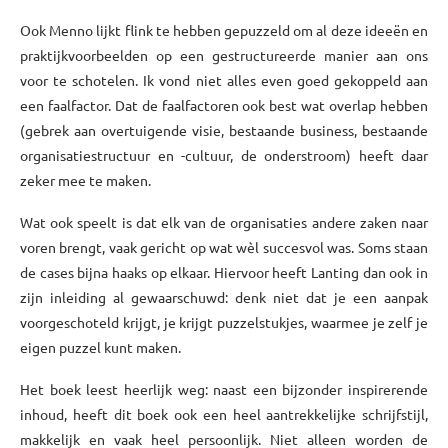
Ook Menno lijkt flink te hebben gepuzzeld om al deze ideeën en
praktijkvoorbeelden op een gestructureerde manier aan ons
voor te schotelen. Ik vond niet alles even goed gekoppeld aan
een faalfactor. Dat de faalfactoren ook best wat overlap hebben
(gebrek aan overtuigende visie, bestaande business, bestaande
organisatiestructuur en -cultuur, de onderstroom) heeft daar
zeker mee te maken.
Wat ook speelt is dat elk van de organisaties andere zaken naar
voren brengt, vaak gericht op wat wèl succesvol was. Soms staan
de cases bijna haaks op elkaar. Hiervoor heeft Lanting dan ook in
zijn inleiding al gewaarschuwd: denk niet dat je een aanpak
voorgeschoteld krijgt, je krijgt puzzelstukjes, waarmee je zelf je
eigen puzzel kunt maken.
Het boek leest heerlijk weg: naast een bijzonder inspirerende
inhoud, heeft dit boek ook een heel aantrekkelijke schrijfstijl,
makkelijk en vaak heel persoonlijk. Niet alleen worden de