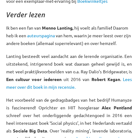
voor een exemplaar-met-ervaring bij
Boekwinkeltjes
Verder lezen
Ik ben een fan van
Menno Lanting,
hij voelt als familie
!
Daarom
heb ik een
auteurspagina
van hem, waarin je meer leest over zijn
andere boeken (allemaal superrelevant) en over hemzelf.
Lanting besteedt veel aandacht aan de lerende organisatie. Een
uitstekend, intrigerend boek wat daaraan geheel gewijd is, en
met veel praktijkvoorbeelden van o.a. Ray Dalio’s Bridgewater, is
Een cultuur voor iedereen
uit 2016 van
Robert Kegan
.
Lees
meer over dit boek in mijn recensie.
Het voorbeeld van de gedragsbadges van het bedrijf Humanyze
is fascinerend! Oprichter en MIT hoogleraar
Alex Pentland
schreef over het onderliggende gedachtengoed in 2016 een
heel interessant boek ‘Social physics’, in het Nederlands vertaald
als
Sociale Big Data
. Over ‘reality mining’, levende laboratoria,