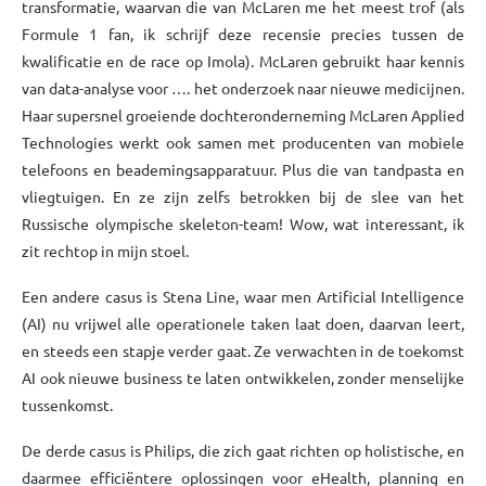
transformatie, waarvan die van McLaren me het meest trof (als
Formule 1 fan, ik schrijf deze recensie precies tussen de
kwalificatie en de race op Imola). McLaren gebruikt haar kennis
van data-analyse voor …. het onderzoek naar nieuwe medicijnen.
Haar supersnel groeiende dochteronderneming McLaren Applied
Technologies werkt ook samen met producenten van mobiele
telefoons en beademingsapparatuur. Plus die van tandpasta en
vliegtuigen. En ze zijn zelfs betrokken bij de slee van het
Russische olympische skeleton-team! Wow, wat interessant, ik
zit rechtop in mijn stoel.
Een andere casus is Stena Line, waar men Artificial Intelligence
(AI) nu vrijwel alle operationele taken laat doen, daarvan leert,
en steeds een stapje verder gaat. Ze verwachten in de toekomst
AI ook nieuwe business te laten ontwikkelen, zonder menselijke
tussenkomst.
De derde casus is Philips, die zich gaat richten op holistische, en
daarmee efficiëntere oplossingen voor eHealth, planning en