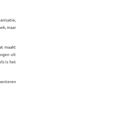
anisatie,
oek, maar
Dat maakt
togen uit
ls is het
ementeren