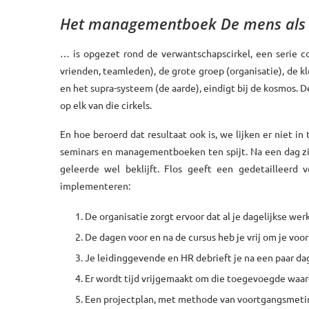
Het managementboek De mens als 
… is opgezet rond de verwantschapscirkel, een serie con
vrienden, teamleden), de grote groep (organisatie), de k
en het supra-systeem (de aarde), eindigt bij de kosmos. 
op elk van die cirkels.
En hoe beroerd dat resultaat ook is, we lijken er niet i
seminars en managementboeken ten spijt. Na een dag zi
geleerde wel beklijft. Flos geeft een gedetailleerd 
implementeren:
De organisatie zorgt ervoor dat al je dagelijkse we
De dagen voor en na de cursus heb je vrij om je voo
Je leidinggevende en HR debrieft je na een paar da
Er wordt tijd vrijgemaakt om die toegevoegde waard
Een projectplan, met methode van voortgangsmeti