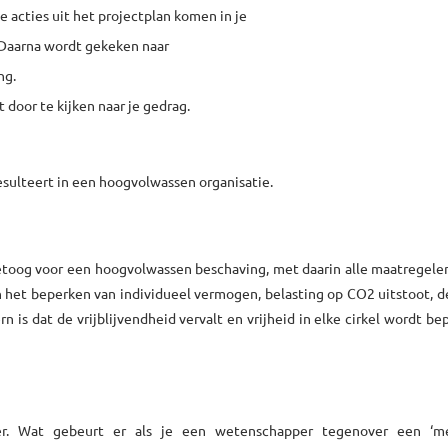
 acties uit het projectplan komen in je
 Daarna wordt gekeken naar
ng.
 door te kijken naar je gedrag.
sulteert in een hoogvolwassen organisatie.
betoog voor een hoogvolwassen beschaving, met daarin alle maatregele
an het beperken van individueel vermogen, belasting op CO2 uitstoot, 
n is dat de vrijblijvendheid vervalt en vrijheid in elke cirkel wordt be
der. Wat gebeurt er als je een wetenschapper tegenover een ‘