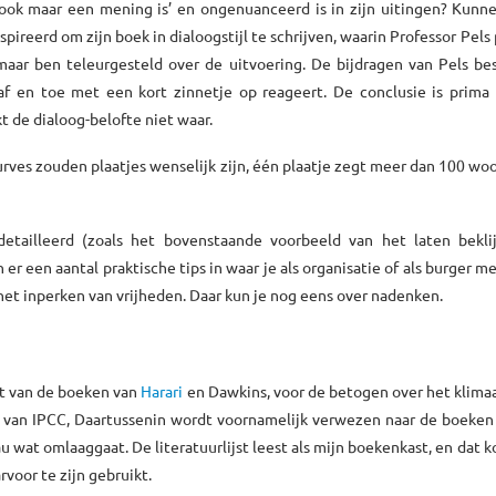
ook maar een mening is’ en ongenuanceerd is in zijn uitingen? Kunne
ireerd om zijn boek in dialoogstijl te schrijven, waarin Professor Pels
maar ben teleurgesteld over de uitvoering. De bijdragen van Pels be
af en toe met een kort zinnetje op reageert. De conclusie is prima
t de dialoog-belofte niet waar.
rves zouden plaatjes wenselijk zijn, één plaatje zegt meer dan 100 wo
tailleerd (zoals het bovenstaande voorbeeld van het laten bekli
 er een aantal praktische tips in waar je als organisatie of als burger m
s het inperken van vrijheden. Daar kun je nog eens over nadenken.
t van de boeken van
Harari
en Dawkins, voor de betogen over het klima
n van IPCC, Daartussenin wordt voornamelijk verwezen naar de boeken
 wat omlaaggaat. De literatuurlijst leest als mijn boekenkast, en dat 
rvoor te zijn gebruikt.