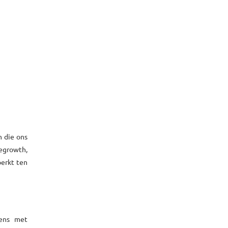
n die ons
degrowth,
perkt ten
mens met