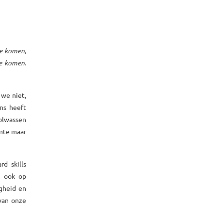
te komen,
te komen.
 we niet,
ns heeft
olwassen
ante maar
d skills
En ook op
igheid en
van onze