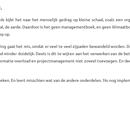
.
jds kijkt het naar het menselijk gedrag op kleine schaal, zoals een org
aal, de aarde. Daardoor is het geen managementboek, en geen klimaatb
ep op.
ring gaat het mis, omdat er veel te veel zijpaden bewandeld worden. 
ad minder duidelijk. Deels is dit te wijten aan het verwerken van de be
nformatie-overload en projectmanagement niet zoveel toevoegen. En dee
reken. En leert misschien wat van de andere onderdelen. Nu nog impl