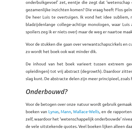
onderbuikgevoel’ zet, eentje die zegt dat ‘wetenschap 
gezamenlijke inzichten komen? Die vraag heeft Flos geïnsp
De heer Luis te overtuigen. Ik vond het idee subliem, 
bladzijdenlange college-achtige monologen, waar Luis 
spoilers zeg ik er niets over) maar de weg er naartoe maak
Voor de stukken die gaan over verwantschapscirkels en cu
zo wordt het boek ook wat minder dik.
De inhoud van het boek varieert tussen extreem gede
opleidingen) tot vrij abstract (degrowth). Daardoor zitten
slag kunt. De abstracte delen zijn meer principieel, zoal
Onderbouwd?
Voor de betogen over onze natuur wordt gebruik gemaak
boeken van
Lynas
,
Mann
,
Wallace-Wells
, en de rapporte
zelf, waardoor het ‘wetenschappelijk onderbouwde’ niveau
de vele uitstekende quotes. Veel boeken lijken alleen daa