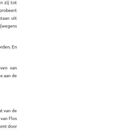
n zij tot
 probeert
staan uit
 (wegens
orden. En
jven van
ee aan de
at van de
 van Flos
komt door