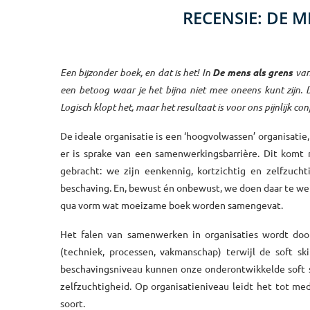
RECENSIE: DE M
Een bijzonder boek, en dat is het! In
De mens als grens
va
een betoog waar je het bijna niet mee oneens kunt zijn. 
Logisch klopt het, maar het resultaat is voor ons pijnlijk co
De ideale organisatie is een ‘hoogvolwassen’ organisat
er is sprake van een samenwerkingsbarrière. Dit komt 
gebracht: we zijn eenkennig, kortzichtig en zelfzu
beschaving. En, bewust én onbewust, we doen daar te wein
qua vorm wat moeizame boek worden samengevat.
Het falen van samenwerken in organisaties wordt door
(techniek, processen, vakmanschap) terwijl de soft ski
beschavingsniveau kunnen onze onderontwikkelde soft sk
zelfzuchtigheid. Op organisatieniveau leidt het tot m
soort.