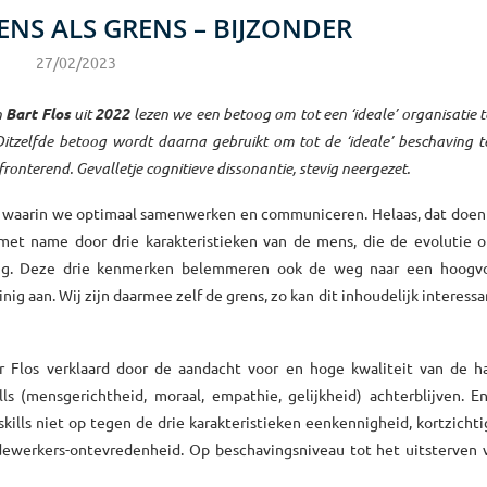
ENS ALS GRENS – BIJZONDER
27/02/2023
n
Bart Flos
uit
2022
lezen we een betoog om tot een ‘ideale’ organisatie 
Ditzelfde betoog wordt daarna gebruikt om tot de ‘ideale’ beschaving 
nfronterend. Gevalletje cognitieve dissonantie, stevig neergezet.
ie, waarin we optimaal samenwerken en communiceren. Helaas, dat doen
met name door drie karakteristieken van de mens, die de evolutie o
chtig. Deze drie kenmerken belemmeren ook de weg naar een hoogv
ig aan. Wij zijn daarmee zelf de grens, zo kan dit inhoudelijk interess
 Flos verklaard door de aandacht voor en hoge kwaliteit van de har
lls (mensgerichtheid, moraal, empathie, gelijkheid) achterblijven. 
ills niet op tegen de drie karakteristieken eenkennigheid, kortzicht
edewerkers-ontevredenheid. Op beschavingsniveau tot het uitsterven 