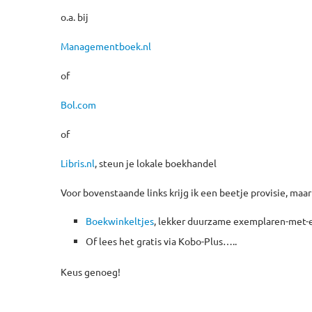
o.a. bij
Managementboek.nl
of
Bol.com
of
Libris.nl
, steun je lokale boekhandel
Voor bovenstaande links krijg ik een beetje provisie, maar 
Boekwinkeltjes
, lekker duurzame exemplaren-met-
Of lees het gratis via Kobo-Plus…..
Keus genoeg!