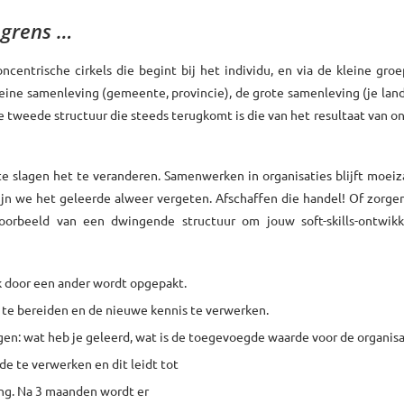
grens …
centrische cirkels die begint bij het individu, en via de kleine groe
leine samenleving (gemeente, provincie), de grote samenleving (je land
De tweede structuur die steeds terugkomt is die van het resultaat van o
n te slagen het te veranderen. Samenwerken in organisaties blijft moeiz
jn we het geleerde alweer vergeten. Afschaffen die handel! Of zorge
voorbeeld van een dwingende structuur om jouw soft-skills-ontwikk
rk door een ander wordt opgepakt.
r te bereiden en de nieuwe kennis te verwerken.
gen: wat heb je geleerd, wat is de toegevoegde waarde voor de organisa
e te verwerken en dit leidt tot
ng. Na 3 maanden wordt er