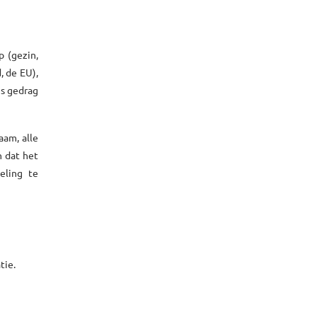
p (gezin,
, de EU),
ns gedrag
aam, alle
n dat het
eling te
tie.