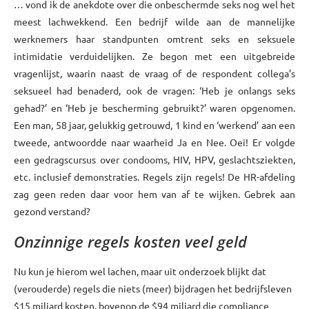
… vond ik de anekdote over die onbeschermde seks nog wel het
meest lachwekkend. Een bedrijf wilde aan de mannelijke
werknemers haar standpunten omtrent seks en seksuele
intimidatie verduidelijken. Ze begon met een uitgebreide
vragenlijst, waarin naast de vraag of de respondent collega’s
seksueel had benaderd, ook de vragen: ‘Heb je onlangs seks
gehad?’ en ‘Heb je bescherming gebruikt?’ waren opgenomen.
Een man, 58 jaar, gelukkig getrouwd, 1 kind en ‘werkend’ aan een
tweede, antwoordde naar waarheid Ja en Nee. Oei! Er volgde
een gedragscursus over condooms, HIV, HPV, geslachtsziekten,
etc. inclusief demonstraties. Regels zijn regels! De HR-afdeling
zag geen reden daar voor hem van af te wijken. Gebrek aan
gezond verstand?
Onzinnige regels kosten veel geld
Nu kun je hierom wel lachen, maar uit onderzoek blijkt dat
(verouderde) regels die niets (meer) bijdragen het bedrijfsleven
$15 miljard kosten, bovenop de $94 miljard die compliance