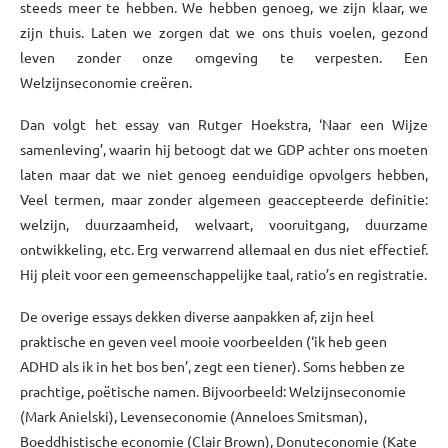
steeds meer te hebben. We hebben genoeg, we zijn klaar, we
zijn thuis. Laten we zorgen dat we ons thuis voelen, gezond
leven zonder onze omgeving te verpesten. Een
Welzijnseconomie creëren.
Dan volgt het essay van Rutger Hoekstra, ‘Naar een Wijze
samenleving’, waarin hij betoogt dat we GDP achter ons moeten
laten maar dat we niet genoeg eenduidige opvolgers hebben,
Veel termen, maar zonder algemeen geaccepteerde definitie:
welzijn, duurzaamheid, welvaart, vooruitgang, duurzame
ontwikkeling, etc. Erg verwarrend allemaal en dus niet effectief.
Hij pleit voor een gemeenschappelijke taal, ratio’s en registratie.
De overige essays dekken diverse aanpakken af, zijn heel
praktische en geven veel mooie voorbeelden (‘ik heb geen
ADHD als ik in het bos ben’, zegt een tiener). Soms hebben ze
prachtige, poëtische namen. Bijvoorbeeld: Welzijnseconomie
(Mark Anielski), Levenseconomie (Anneloes Smitsman),
Boeddhistische economie (Clair Brown), Donuteconomie (Kate