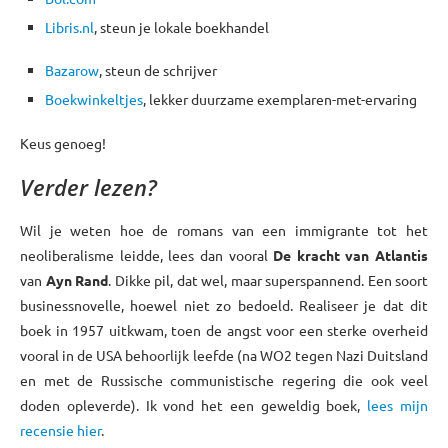
Libris.nl
, steun je lokale boekhandel
Bazarow
, steun de schrijver
Boekwinkeltjes
, lekker duurzame exemplaren-met-ervaring
Keus genoeg!
Verder lezen?
Wil je weten hoe de romans van een immigrante tot het
neoliberalisme leidde, lees dan vooral
De kracht van Atlantis
van
Ayn Rand
. Dikke pil, dat wel, maar superspannend. Een soort
businessnovelle, hoewel niet zo bedoeld. Realiseer je dat dit
boek in 1957 uitkwam, toen de angst voor een sterke overheid
vooral in de USA behoorlijk leefde (na WO2 tegen Nazi Duitsland
en met de Russische communistische regering die ook veel
doden opleverde). Ik vond het een geweldig boek,
lees mijn
recensie hier
.