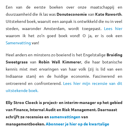
Een van de eerste boeken over onze maatschappij en
duurzaamheid die ik las was
Donuteconomie
van
Kate Raworth
.
Uitstekend boek, waaruit een aanpak is ontwikkeld die nu in veel
steden, waaronder Amsterdam, wordt toegepast.
Lees hier
waarom ik het zo’n goed boek vond! O ja, er is ook een
Samenvatting
van!
Heel anders en minstens zo boeiend is het Engelstalige
Braiding
Sweetgrass
van
Robin Wall Kimmerer
, die haar botanische
kennis mixt met ervaringen van haar volk (zij is lid van een
Indiaanse stam) en de huidige economie. Fascinerend en
ontroerend en confronterend.
Lees hier mijn recensie van dit
uitstekende boek.
Elly Stroo Cloeck is project- en interim-manager op het gebied
van Finance, Internal Audit en Risk Management. Daarnaast
schrijft ze recensies en
samenvattingen
van
managementboeken.
Abonneer je hier op de kwartalige