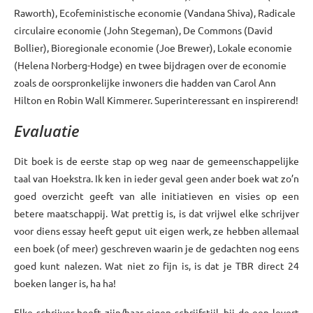
Raworth), Ecofeministische economie (Vandana Shiva), Radicale
circulaire economie (John Stegeman), De Commons (David
Bollier), Bioregionale economie (Joe Brewer), Lokale economie
(Helena Norberg-Hodge) en twee bijdragen over de economie
zoals de oorspronkelijke inwoners die hadden van Carol Ann
Hilton en Robin Wall Kimmerer. Superinteressant en inspirerend!
Evaluatie
Dit boek is de eerste stap op weg naar de gemeenschappelijke
taal van Hoekstra. Ik ken in ieder geval geen ander boek wat zo’n
goed overzicht geeft van alle initiatieven en visies op een
betere maatschappij. Wat prettig is, is dat vrijwel elke schrijver
voor diens essay heeft geput uit eigen werk, ze hebben allemaal
een boek (of meer) geschreven waarin je de gedachten nog eens
goed kunt nalezen. Wat niet zo fijn is, is dat je TBR direct 24
boeken langer is, ha ha!
Elke schrijver heeft zijn/haar eigen schrijfstijl, bij de een levert