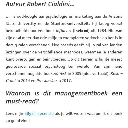
Auteur Robert Cialdini
…
… is oud-hoogleraar psychologie en marketing aan de Arizona
State University en de Stanford-universiteit. Hij kreeg vooral
bekendheid door één boek
Influence
(
Invloed
) uit 1984. Hiervan
zijn er al meer dan drie miljoen exemplaren verkocht en het is in
dertig talen verschenen. Nog steeds geeft hij in tal van landen
lezingen over de verschillende methodes, waarmee je anderen
kunt overtuigen en beïnvloeden. Op dit terrein is hij de meest
geciteerde sociaal psycholoog ter wereld. Van zijn hand
verschenen nog drie boeken:
Yes!
in 2009 (niet vertaald),
Klein –
Groot
in 2014 en
Pre-suasion
in 2017.
Waarom is dit managementboek een
must-read?
Lees mijn
Elly d’r recensie
als je wilt weten waarom ik dit boek
zo goed vind!