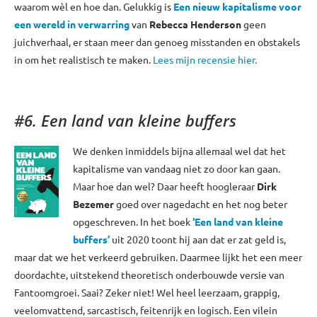
waarom wèl en hoe dan. Gelukkig is
Een nieuw kapitalisme voor
een wereld in verwarring
van
Rebecca Henderson
geen
juichverhaal, er staan meer dan genoeg misstanden en obstakels
in om het realistisch te maken.
Lees mijn recensie hier.
#6. Een land van kleine buffers
We denken inmiddels bijna allemaal wel dat het
kapitalisme van vandaag niet zo door kan gaan.
Maar hoe dan wel? Daar heeft hoogleraar
Dirk
Bezemer
goed over nagedacht en het nog beter
opgeschreven. In het boek
‘Een land van kleine
buffers’
uit 2020 toont hij aan dat er zat geld is,
maar dat we het verkeerd gebruiken. Daarmee lijkt het een meer
doordachte, uitstekend theoretisch onderbouwde versie van
Fantoomgroei. Saai? Zeker niet! Wel heel leerzaam, grappig,
veelomvattend, sarcastisch, feitenrijk en logisch. Een vilein