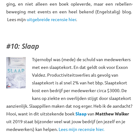
ging, en niet alleen een boek opleverde, maar een rebellen-
beweging met events en een heel bekend (Engelstalig) blog.
Lees mijn
uitgebreide recensie hier
.
#10: Slaap
Tsjernobyl was (mede) de schuld van medewerkers
met een slaaptekort. En dat geldt ook voor Exxon
Valdez. Productiviteitsverlies als gevolg van
slaaptekort is al snel 2% van het bbp. Slaaptekort
kost een bedrijf per medewerker circa $3000. De
kans op ziekte en overlijden stijgt door slaaptekort
aanzienlijk. Slaappillen maken dat nog erger. Heb ik de aandacht?
Mooi, want in dit uitstekende boek
Slaap
van
Matthew Walker
uit 2019 staat bijzonder veel wat jouw bedrijf (en jezelf en je
medewerkers) kan helpen.
Lees mijn recensie hier.