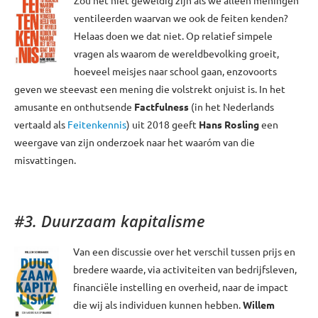
Zou het niet geweldig zijn als we alleen meningen
ventileerden waarvan we ook de feiten kenden?
Helaas doen we dat niet. Op relatief simpele
vragen als waarom de wereldbevolking groeit,
hoeveel meisjes naar school gaan, enzovoorts
geven we steevast een mening die volstrekt onjuist is. In het
amusante en onthutsende
Factfulness
(in het Nederlands
vertaald als
Feitenkennis
) uit 2018 geeft
Hans Rosling
een
weergave van zijn onderzoek naar het waaróm van die
misvattingen.
#3. Duurzaam kapitalisme
Van een discussie over het verschil tussen prijs en
bredere waarde, via activiteiten van bedrijfsleven,
financiële instelling en overheid, naar de impact
die wij als individuen kunnen hebben.
Willem