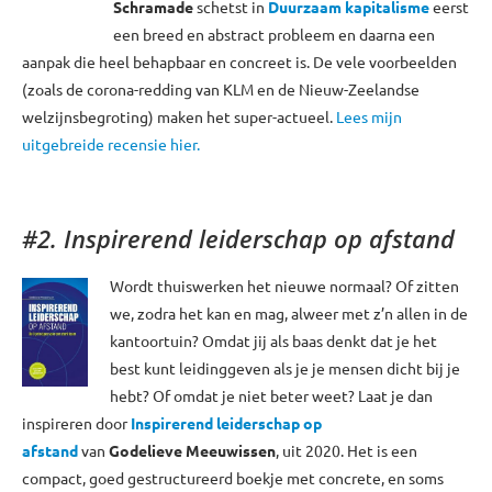
Schramade
schetst in
Duurzaam kapitalisme
eerst
een breed en abstract probleem en daarna een
aanpak die heel behapbaar en concreet is. De vele voorbeelden
(zoals de corona-redding van KLM en de Nieuw-Zeelandse
welzijnsbegroting) maken het super-actueel.
Lees mijn
uitgebreide recensie hier.
#2.
Inspirerend leiderschap op afstand
Wordt thuiswerken het nieuwe normaal? Of zitten
we, zodra het kan en mag, alweer met z’n allen in de
kantoortuin? Omdat jij als baas denkt dat je het
best kunt leidinggeven als je je mensen dicht bij je
hebt? Of omdat je niet beter weet? Laat je dan
inspireren door
Inspirerend leiderschap op
afstand
van
Godelieve Meeuwissen
, uit 2020. Het is een
compact, goed gestructureerd boekje met concrete, en soms