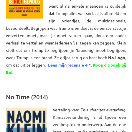
want al na enkele maanden is duidelijk
dat Trump alles wat sociaal is afbreekt, en
zijn vriendjes, de multinationals,
bevoordeelt. Begrijpen wat Trump is en doet is de eerste stap, je
verzetten moet, maar je moet verder gaan, door een ander
verhaal te vertellen waar iedereen ‘Ja’ tegen kan zeggen. Klein
stelt dat om Trump te begrijpen, je ‘branding’ moet begrijpen,
want Trump is een brand. Ze grijpt terug op haar boek
No Logo
,
om dat uit te leggen.
Lees mijn recensie 4 *
.
Koop dit boek bij
Bol.
xxxx
No Time (2014)
Vertaling van:
This changes everything
.
Klimaatverandering is al tijden een
veelbesproken onderwerp. Aan de ene
kant staan milieuactivisten die de