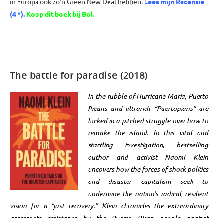
in Europa ook zo’n Green New Deal hebben.
Lees mijn Recensie
(4 *).
Koop dit boek bij Bol
.
xxxx
The battle for paradise (2018)
In the rubble of Hurricane Maria, Puerto
Ricans and ultrarich “Puertopians” are
locked in a pitched struggle over how to
remake the island. In this vital and
startling investigation, bestselling
author and activist Naomi Klein
uncovers how the forces of shock politics
and disaster capitalism seek to
undermine the nation’s radical, resilient
vision for a “just recovery.” Klein chronicles the extraordinary
grassroots resistance by the Puerto Rican people against