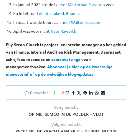
In januari 2024 stelde ik
neef Martin van Staveren
voor.
En in februari
nicht Japke-d. Bouma
.
In maart was de beurt aan
neef Walter Isaacson
April was voor
nicht Kate Raworth
.
Elly Stroo Cloeck is project- en interim-manager op het gebied
van Finance, Internal Audit en Risk Management. Daarnaast
schrijft ze recensies en
samenvattingen
van
managementboeken.
Abonneer je hier op de kwartalige
nieuwsbrief of op de wekelijkse blog-updates!
0 reacties
0
Vorig bericht
OPINIE: SEMCO IN DE POLDER – VLOT
Volgend bericht
RECENSIE: DE KRACHT VAN SPIJT – DUBBEL NUTTIG