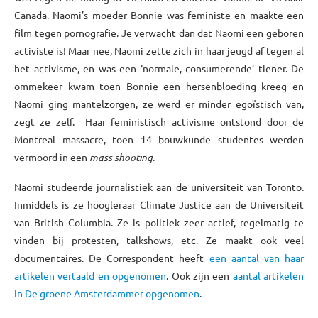
Canada. Naomi’s moeder Bonnie was feministe en maakte een
film tegen pornografie. Je verwacht dan dat Naomi een geboren
activiste is! Maar nee, Naomi zette zich in haar jeugd af tegen al
het activisme, en was een ‘normale, consumerende’ tiener. De
ommekeer kwam toen Bonnie een hersenbloeding kreeg en
Naomi ging mantelzorgen, ze werd er minder egoïstisch van,
zegt ze zelf. Haar feministisch activisme ontstond door de
Montreal massacre, toen 14 bouwkunde studentes werden
vermoord in een
mass shooting
.
Naomi studeerde journalistiek aan de universiteit van Toronto.
Inmiddels is ze hoogleraar Climate Justice aan de Universiteit
van British Columbia. Ze is politiek zeer actief, regelmatig te
vinden bij protesten, talkshows, etc. Ze maakt ook veel
documentaires. De Correspondent heeft
een aantal van haar
artikelen vertaald en opgenomen
. Ook zijn een
aantal artikelen
in De groene Amsterdammer opgenomen
.