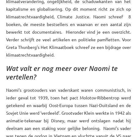
klimaatverandering, ongelijkheid, de schaduwkanten van het
kapitalisme en globalisering. Op dit moment richt ze zich op
klimaatrechtvaardigheid, Climate Justice. Naomi schreef 8
boeken, de meeste bestsellers en waarvan er een aantal zijn
bewerkt tot documentaires. Hieronder vind je een overzicht.
Verder schrijft ze veel artikelen en politieke pamfletten. Voor
Greta Thunberg’s Het Klimaatboek schreef ze een bijdrage over
klimaatrechtvaardigheid.
Wat valt er nog meer over Naomi te
vertellen?
Naomi’s grootouders van vaderskant waren communistisch, in
ieder geval tot 1939, toen het pact Molotov-Ribbentrop werd
getekend en waarbij Oost-Europa tussen Nazi-Duitsland en de
Sovjet Unie werd ‘verdeeld’. Grootvader Klein werkte in 1942 als
animatie-tekenaar bij Disney, maar werd ontslagen nadat hij
deelnam aan een staking voor gelijke beloning. Naomi’s vader
was tegen de oorlog in Vietnam en vluchtte vanuit de VS naar