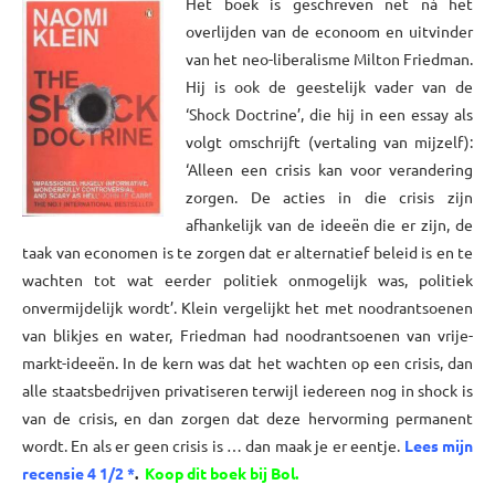
Het boek is geschreven net ná het
overlijden van de econoom en uitvinder
van het neo-liberalisme Milton Friedman.
Hij is ook de geestelijk vader van de
‘Shock Doctrine’, die hij in een essay als
volgt omschrijft (vertaling van mijzelf):
‘Alleen een crisis kan voor verandering
zorgen. De acties in die crisis zijn
afhankelijk van de ideeën die er zijn, de
taak van economen is te zorgen dat er alternatief beleid is en te
wachten tot wat eerder politiek onmogelijk was, politiek
onvermijdelijk wordt’. Klein vergelijkt het met noodrantsoenen
van blikjes en water, Friedman had noodrantsoenen van vrije-
markt-ideeën. In de kern was dat het wachten op een crisis, dan
alle staatsbedrijven privatiseren terwijl iedereen nog in shock is
van de crisis, en dan zorgen dat deze hervorming permanent
wordt. En als er geen crisis is … dan maak je er eentje.
Lees mijn
recensie 4 1/2 *
.
Koop dit boek bij Bol.