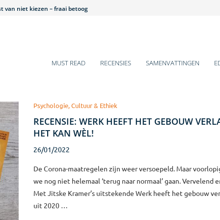
 van niet kiezen – fraai betoog
et is hier een beestenbende – lezenswaardig
 historische veranderingen
 gaat over mij – pittig
ens voor 2025
mentboeken van Q4-2024
arm bad voor introverten
s van jou, jij wilt iets van mij – leuk!
s of Growth – teleurstellend
MUST READ
RECENSIES
SAMENVATTINGEN
E
Psychologie, Cultuur & Ethiek
RECENSIE: WERK HEEFT HET GEBOUW VERL
HET KAN WÈL!
26/01/2022
De Corona-maatregelen zijn weer versoepeld. Maar voorlopi
we nog niet helemaal ‘terug naar normaal’ gaan. Vervelend en
Met Jitske Kramer’s uitstekende Werk heeft het gebouw ve
uit 2020 …