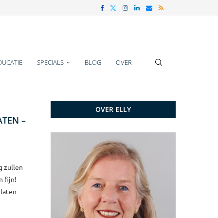
DUCATIE
SPECIALS
BLOG
OVER
OVER ELLY
ATEN –
g zullen
 fijn!
rlaten