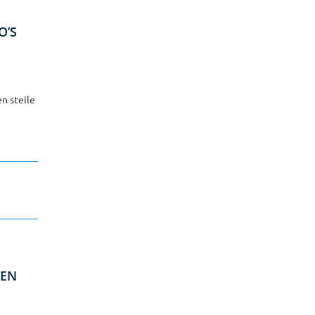
O’S
n steile
 EN