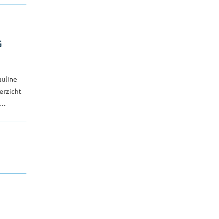
G
auline
erzicht
 …