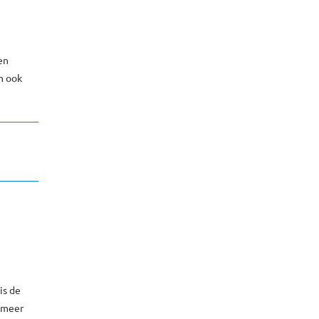
en
jn ook
is de
r meer